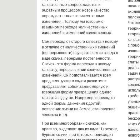
должн
качественные сопровождается и
начало
обратным процессом: новое качество
входя
порождает новые количественные
полож
изменения. Поэтому мы говорим о
Что же
взаимном переходе количественных
теории
изменений и изменений качественных.
теории
качест
Сам переход от старого качества к новому
с пом
в отличие от количественных изменений
излага
(непрерывности) осуществляется всегда в
теории
виде скачка, перерыва постепенности.
слиты
Скачок - это форма перехода к новому
реальн
качеству, перерыв линии количественных
задач 
изменений. Он подготавливается всем
растущ
предшествующим ходом развития и
соврем
представляет собой закономерную и
испол
всеобщую форму превращения одного
требов
качества в другое. Например, переход от
ученых
одной формы движения к другой;
общеч
появление жизни на Земле, становление
нравст
человека и т.д.
бескор
При всем многообразии скачков, как
каких 
правило, выделяют два их вида: 1) резкие,
давлен
бурные скачки, при которых происходит
нового