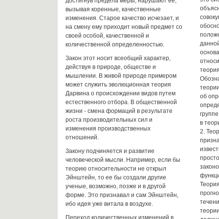
достигнув предела меры, нарушают ее,
объяс
вызывая коренные, качественные
совоку
изменения. Старое качество исчезает, и
обосно
на смену ему приходит новый предмет со
полож
своей особой, качественной и
данной
количественной определенностью.
основа
Закон этот носит всеобщий характер,
относи
действуя в природе, обществе и
теория
мышлении. В живой природе примером
Обозн
может служить эволюционная теория
теории
Дарвина о происхождении видов путем
об опр
естественного отбора. В общественной
опреде
жизни - смена формаций в результате
группе
роста производительных сил и
в теор
изменения производственных
2. Тео
отношений.
призна
извест
Закону подчиняется и развитие
просто
человеческой мысли. Например, если бы
законо
теорию относительности не открыл
функци
Эйнштейн, то ее бы создали другие
Теория
ученые, возможно, позже и в другой
прогно
форме. Это признавал и сам Эйнштейн,
течени
ибо идея уже витала в воздухе.
теории
Переход количественных изменений в