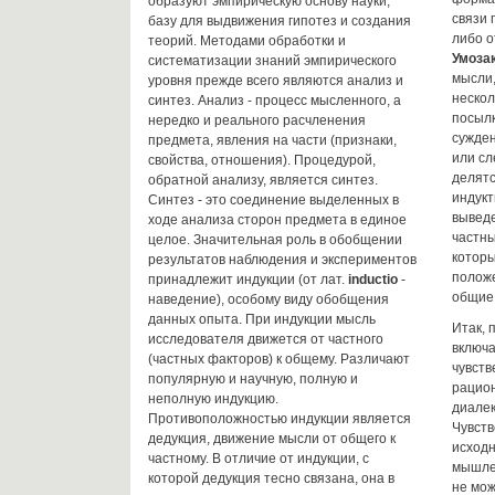
образуют эмпирическую основу науки,
связи 
базу для выдвижения гипотез и создания
либо о
теорий. Методами обработки и
Умоза
систематизации знаний эмпирического
мысли,
уровня прежде всего являются анализ и
нескол
синтез. Анализ - процесс мысленного, а
посылк
нередко и реального расчленения
сужде
предмета, явления на части (признаки,
или сл
свойства, отношения). Процедурой,
делятс
обратной анализу, является синтез.
индук
Синтез - это соединение выделенных в
вывед
ходе анализа сторон предмета в единое
частны
целое. Значительная роль в обобщении
которы
результатов наблюдения и экспериментов
положе
принадлежит индукции (от лат.
inductio
-
общие
наведение), особому виду обобщения
данных опыта. При индукции мысль
Итак, 
исследователя движется от частного
включа
(частных факторов) к общему. Различают
чувств
популярную и научную, полную и
рацион
неполную индукцию.
диалек
Противоположностью индукции является
Чувств
дедукция, движение мысли от общего к
исход
частному. В отличие от индукции, с
мышлен
которой дедукция тесно связана, она в
не мож