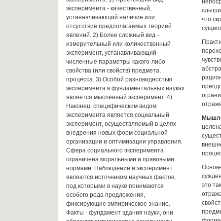
непоср
эксперимента - качественный,
слышим
устанавливающий наличие или
что ск
отсутствие предполагаемых теорией
сущнос
явлений. 2) Более сложный вид -
Практи
измерительный или количественный
перехо
эксперимент, устанавливающий
чувств
численные параметры какого-либо
абстр
свойства (или свойств) предмета,
рацио
процесса. 3) Особой разновидностью
преод
эксперимента в фундаментальных науках
ограни
является мысленный эксперимент. 4)
отраж
Наконец. специфическим видом
эксперимента является социальный
Мышл
эксперимент, осуществляемый в целях
целен
внедрения новых форм социальной
сущест
организации и оптимизации управления.
внешне
Сфера социального эксперимента
процес
ограничена моральными и правовыми
Основ
нормами. Наблюдение и эксперимент
сужде
являются источником научных фактов,
это та
под которыми в науке понимаются
отраж
особого рода предложения,
свойст
фиксирующие эмпирическое знание.
предме
Факты - фундамент здания науки, они
форма 