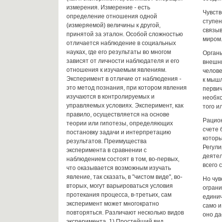
измерения. Измерение - есть
Чувств
определение отношения одной
ступен
(измеряемой) величины к другой,
связы
принятой за эталон. Особой сложностью
миром
отличается наблюдение в социальных
науках, где его результаты во многом
Органы
зависят от личности наблюдателя и его
внешни
отношения к изучаемым явлениям.
челове
Эксперимент в отличие от наблюдения -
к мыш
это метод познания, при котором явления
перви
изучаются в контролируемых и
необхо
управляемых условиях. Эксперимент, как
того и
правило, осуществляется на основе
Рацион
теории или гипотезы, определяющих
счете 
постановку задачи и интерпретацию
которы
результатов. Преимущества
Регул
эксперимента в сравнении с
деяте
наблюдением состоят в том, во-первых,
всего 
что оказывается возможным изучать
явление, так сказать, в "чистом виде", во-
Но чув
вторых, могут варьироваться условия
ограни
протекания процесса, в-третьих, сам
единич
эксперимент может многократно
само и
повторяться. Различают несколько видов
оно д
эксперимента. 1) Простейший вид