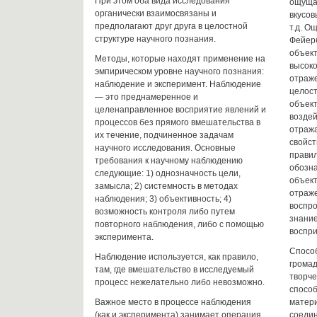
При этом оба вида исследования
ощущае
органически взаимосвязаны и
вкусов
предполагают друг друга в целостной
т.д. О
структуре научного познания.
Фейерб
объект
Методы, которые находят применение на
высоко
эмпирическом уровне научного познания:
отраж
наблюдение и эксперимент. Наблюдение
целос
— это преднамеренное и
объект
целенаправленное восприятие явлений и
воздей
процессов без прямого вмешательства в
отраж
их течение, подчиненное задачам
свойст
научного исследования. Основные
правил
требования к научному наблюдению
обозн
следующие: 1) однозначность цели,
объект
замысла; 2) системность в методах
отраж
наблюдения; 3) объективность; 4)
воспр
возможность контроля либо путем
знание
повторного наблюдения, либо с помощью
воспр
эксперимента.
Cпосо
Наблюдение используется, как правило,
громад
там, где вмешательство в исследуемый
творче
процесс нежелательно либо невозможно.
способ
Важное место в процессе наблюдения
матери
(как и эксперимента) занимает операция
соедин