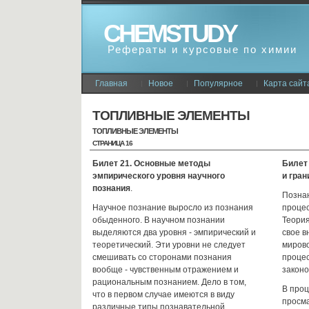
CHEMSTUDY
Рефераты и курсовые по химии
Главная
Новое
Популярное
Карта сайт
ТОПЛИВНЫЕ ЭЛЕМЕНТЫ
ТОПЛИВНЫЕ ЭЛЕМЕНТЫ
СТРАНИЦА 16
Билет 21. Основные методы
Билет 
эмпирического уровня научного
и гран
познания
.
Познан
Научное познание выросло из познания
процес
обыденного. В научном познании
Теория
выделяются два уровня - эмпирический и
свое в
теоретический. Эти уровни не следует
мирово
смешивать со сторонами познания
процес
вообще - чувственным отражением и
законо
рациональным познанием. Дело в том,
В проц
что в первом случае имеются в виду
просма
различные типы познавательной