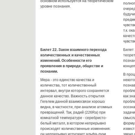
основном используется на теоретическом
полног
уровне познания.
очеред
будучи
предме
чувств
т.к. о
качест
чувст
Билет 22. Закон взаимного перехода
Билет
количественных и качественных
теорет
изменений. Особенности его
познан
проявления в природе, обществе и
концеп
познании.
В проц
Мера - это единство качества и
некото
количества, тот количественный
познав
интервал, внутри которого сохраняется
пробл
данное качество. Важность открытия
как зн
Гегелем данной взаимосвязи хорошо
пробле
видна, в частности, при анализе атомных
осозна
превращений. Так, радий (226Ra) при
задачи
комнатной температуре - серебристо-
смысл
белый металл, в котором непрерывно
форму
происходят количественные изменения:
извест
он непрерывно испускает альфа-лучи,
звено 