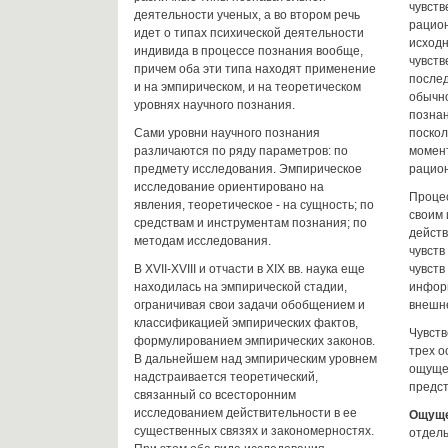
чувств
деятельности ученых, а во втором речь
рацион
идет о типах психической деятельности
исходн
индивида в процессе познания вообще,
чувств
причем оба эти типа находят применение
послед
и на эмпирическом, и на теоретическом
обычно
уровнях научного познания.
познан
Сами уровни научного познания
поскол
различаются по ряду параметров: по
момен
предмету исследования. Эмпирическое
рацион
исследование ориентировано на
Процес
явления, теоретическое - на сущность; по
своим
средствам и инструментам познания; по
действ
методам исследования.
чувств
В XVII-XVIII и отчасти в XIX вв. наука еще
чувств
находилась на эмпирической стадии,
инфор
ограничивая свои задачи обобщением и
внешне
классификацией эмпирических фактов,
Чувств
формулированием эмпирических законов.
трех о
В дальнейшем над эмпирическим уровнем
ощуще
надстраивается теоретический,
предст
связанный со всесторонним
исследованием действительности в ее
Ощущ
существенных связях и закономерностях.
отдель