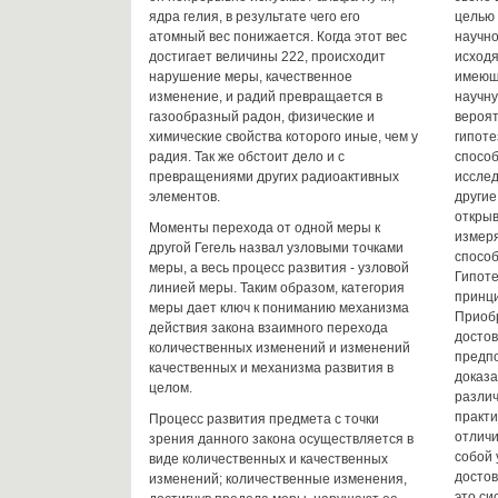
ядра гелия, в результате чего его
целью 
атомный вес понижается. Когда этот вес
научн
достигает величины 222, происходит
исходя
нарушение меры, качественное
имеющ
изменение, и радий превращается в
научн
газообразный радон, физические и
вероят
химические свойства которого иные, чем у
гипоте
радия. Так же обстоит дело и с
способ
превращениями других радиоактивных
исслед
элементов.
другие
открыв
Моменты перехода от одной меры к
измеря
другой Гегель назвал узловыми точками
способ
меры, а весь процесс развития - узловой
Гипоте
линией меры. Таким образом, категория
принц
меры дает ключ к пониманию механизма
Приобр
действия закона взаимного перехода
достов
количественных изменений и изменений
предпо
качественных и механизма развития в
доказа
целом.
различ
практи
Процесс развития предмета с точки
отличи
зрения данного закона осуществляется в
собой 
виде количественных и качественных
достов
изменений; количественные изменения,
это си