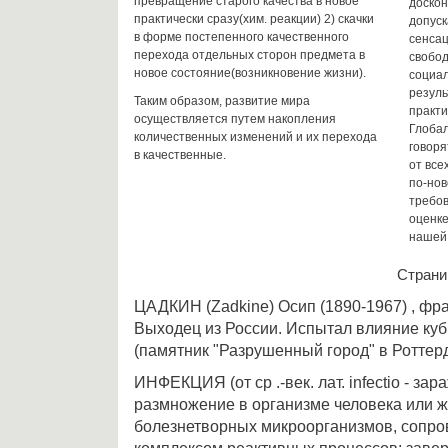
превращение старого качества в новое
доскон
практически сразу(хим. реакции) 2) скачки
допуск
в форме постепенного качественного
сенсац
перехода отдельных сторон предмета в
свобод
новое состояние(возникновение жизни).
социал
резуль
Таким образом, развитие мира
практи
осуществляется путем накопления
Глоба
количественных изменений и их перехода
говоря
в качественные.
от все
по-нов
требов
оценке
нашей
Стран
ЦАДКИН (Zadkine) Осип (1890-1967) , фра
Выходец из России. Испытал влияние куб
(памятник "Разрушенный город" в Роттерд
ИНФЕКЦИЯ (от ср .-век. лат. infectio - за
размножение в организме человека или 
болезнетворных микроорганизмов, сопр