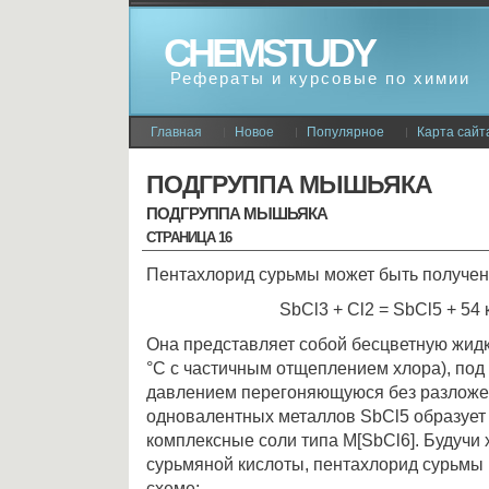
CHEMSTUDY
Рефераты и курсовые по химии
Главная
Новое
Популярное
Карта сайт
ПОДГРУППА МЫШЬЯКА
ПОДГРУППА МЫШЬЯКА
СТРАНИЦА 16
Пентахлорид сурьмы может быть получен
SbCl3 + Cl2 = SbCl5 + 54
Она представляет собой бесцветную жидкост
°С с частичным отщеплением хлора), по
давлением перегоняющуюся без разложе
одновалентных металлов SbCl5 образует
комплексные соли типа M[SbCl6]. Будучи
сурьмяной кислоты, пентахлорид сурьмы 
схеме: