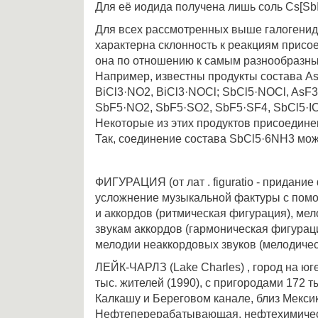
Для её иодида получена лишь соль Cs[SbI
Для всех рассмотренных выше галогенидо
характерна склонность к реакциям присо
она по отношению к самым разнообразн
Например, известны продукты состава As
BiCl3·NO2, BiCl3·NOCl; SbCl5·NOCl, AsF3
SbF5·NO2, SbF5·SO2, SbF5·SF4, SbCl5·ICl
Некоторые из этих продуктов присоедине
Так, соединение состава SbCl5·6NH3 мож
ФИГУРАЦИЯ (от лат . figuratio - придание
усложнение музыкальной фактуры с пом
и аккордов (ритмическая фигурация), ме
звукам аккордов (гармоническая фигурац
мелодии неаккордовых звуков (мелодичес
ЛЕЙК-ЧАРЛЗ (Lake Charles) , город на юг
тыс. жителей (1990), с пригородами 172 т
Калкашу и Береговом канале, близ Мексик
Нефтеперерабатывающая, нефтехимичес