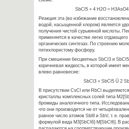
SbCl5 + 4 H­2O = H3AsO4 
Реакция эта (во избежание восстановле
водой, насыщенной хлором) является уд
получения чистой сурьмяной кислоты. П
применяется в качестве легко отдающего
органических синтезах. По строению мол
пятихлористому фосфору.
При смешении бесцветных SbCl3 и SbCl5
коричневая жидкость, в которой имеет м
влево равновесие:
SbCl3 + SbCl5 Û 2 Sb
В присутствии CsCl или RbCl выделяютс
кристаллы комплексных солей типа M2[Sb
бромиды аналогичного типа. Исследовани
что они производятся не от четырёхвале
равное число атомов SbIII и SbV, т. е. п
формулой вида M3[SbCl6]·M[SbCl6]. В рас
распадаются на соответствующие произв