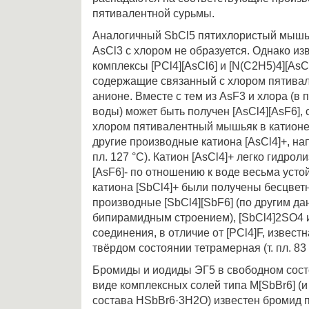
пятивалентной сурьмы.
Аналогичный SbCl5 пятихлористый мышь
AsCl3 с хлором не образуется. Однако и
комплексы [PCl4][AsCl6] и [N(C2H5)4][AsCl6]
содержащие связанный с хлором пятива
анионе. Вместе с тем из AsF3 и хлора (в 
воды) может быть получен [AsCl4][AsF6]
хлором пятивалентный мышьяк в катионе
другие производные катиона [AsCl4]+, нап
пл. 127 °С). Катион [AsCl4]+ легко гидроли
[AsF6]- по отношению к воде весьма усто
катиона [SbCl4]+ были получены бесцвет
производные [SbCl4][SbF6] (по другим да
бипирамидным строением), [SbCl4]2SO4 и
соединения, в отличие от [PCl4]F, извест
твёрдом состоянии тетрамерная (т. пл. 83 
Бромиды и иодиды ЭГ5 в свободном сост
виде комплексных солей типа M[SbBr6] (
состава HSbBr6·3H2O) известен бромид 