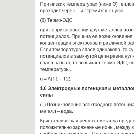
При низких температурах (ниже Θ) теплоп
проходит через… и стремится к нулю.
(6) Термо-ЭДС
при соприкосновении двух металлов возн
потенциалов. Причина ее возникновения 
концентрации электронов и различной ра
Если температура спаев одинакова, то с
потенциалов в замкнутой цепи равна нул
спаев разная, то возникает термо-ЭДС, 
температуры.
u = A(T1 – T2).
1.6 Электродные потенциалы металло
силы
(1) Возникновение электродного потенци
металл – вода.
Кристаллическая решетка металла предс
положительно заряженные ионы, между 
свободные электроны. При погружении ме