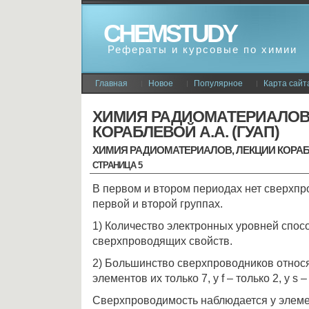
CHEMSTUDY
Рефераты и курсовые по химии
Главная
Новое
Популярное
Карта сайт
ХИМИЯ РАДИОМАТЕРИАЛОВ
КОРАБЛЕВОЙ А.А. (ГУАП)
ХИМИЯ РАДИОМАТЕРИАЛОВ, ЛЕКЦИИ КОРАБЛЕ
СТРАНИЦА 5
В первом и втором периодах нет сверхпро
первой и второй группах.
1) Количество электронных уровней спос
сверхпроводящих свойств.
2) Большинство сверхпроводников относят
элементов их только 7, у f – только 2, у s 
Сверхпроводимость наблюдается у элемен