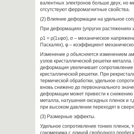
валентных электронов больше двух, но м
отсутствуют ферромагнитные свойства.
(2) Влияние деформации на удельное соп
При деформациях (упругих растяжениях и
ρ1 = ρ(1±φσ), σ – механическое напряжен
Паскалях), φ – коэффициент механическо
Изменение ρ объясняется изменением а
узлов кристаллической решетки металла.
деформация увеличивает сопротивление
кристаллической решетки. При рекристал
термической обработки, удельное сопрот
вновь снижено до первоначального значе
деформации может привести к снижению ρ
металла, натушения оксидных пленок и т
при высоком давлении переходят в свер
(3) Размерные эффекты.
Удельное сопротивление тонких пленок, 
соизмерима с длиной свободного пробега