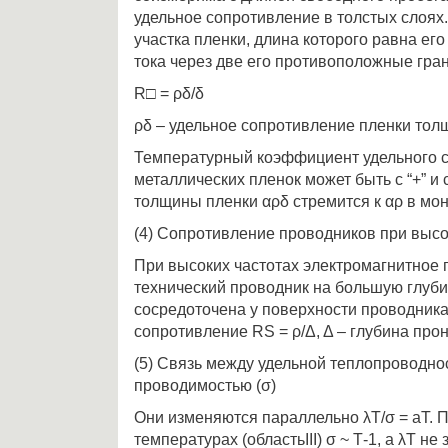
удельное сопротивление в толстых слоях
участка пленки, длина которого равна ег
тока через две его противоположные гран
R□ = ρδ/δ
ρδ – удельное сопротивление пленки тол
Температурный коэффициент удельного с
металлических пленок может быть с “+” и 
толщины пленки αρδ стремится к αρ в мо
(4) Сопротивление проводников при высо
При высоких частотах электромагнитное 
технический проводник на большую глубин
сосредоточена у поверхности проводник
сопротивление RS = ρ/Δ, Δ – глубина про
(5) Связь между удельной теплопроводнос
проводимостью (σ)
Они изменяются параллельно λТ/σ = aT. 
температурах (областьIII) σ ~ Т-1, а λТ не