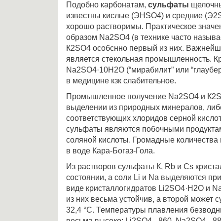
Подобно карбонатам,
сульфаты
щелочны
известны кислые (ЭНSO4) и средние (Э2SO
хорошо растворимы. Практическое значе
образом Nа2SO4 (в технике часто назыв
К2SО4 особснно первый из них. Важнейш
является стекольная промышленность. К
Nа2SO4·10Н2О (“мирабилит” или “глаубер
в медицине кзк слабительное.
Промышленное получение Nа2SO4 и К2SО
выделении из природных минералов, либ
соответствующих хлоридов серной кислот
сульфаты являются побочными продукта
соляной кислоты. Громадные количества
в воде Кара-Богаз-Гола.
Из растворов сульфаты К, Rb и Сs крист
состоянии, а соли Li и Nа выделяются пр
виде кристаллогидратов Li2SO4·Н2О и 
из них весьма устойчив, а второй может 
32,4 °С. Температуры плавления безвод
весьма высоко: Li2SO4 - 860, Nа2SО4 - 8