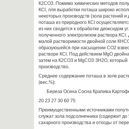
К2СО3. Помимо химических методов полу
КСl, лля выработки поташа широко испол
некоторых производств (зола растений и д
поташа из природного КСl осуществляетс
из них сводится к обработке диоксидом у
полученного электролизом раствора КСl.
малой растворимости двойной соли КН
образуюшейся при насыщении СО2 взве
растворе КСl. Под действием МgО двойна
затем на К2СO3 и МgСО3·3Н2О, который 
производство.
Среднее содержание поташа в золе раст
(вес.%):
Береза Осина Сосна Крапива Картоф
20 23 27 30 60 75
Преимущественными источниками попутн
служат зола подсолнечника (содержит до
сахарного производства и отходы от пер