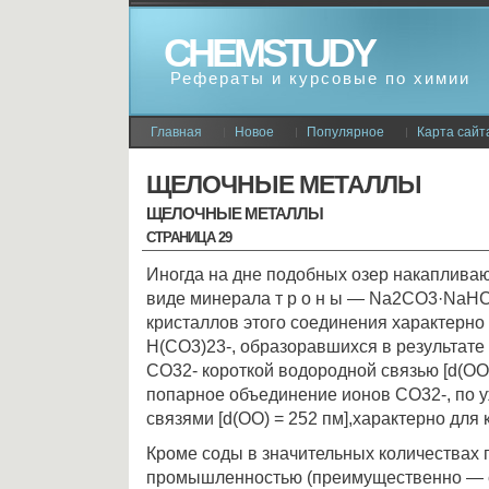
CHEMSTUDY
Рефераты и курсовые по химии
Главная
Новое
Популярное
Карта сайт
ЩЕЛОЧНЫЕ МЕТАЛЛЫ
ЩЕЛОЧНЫЕ МЕТАЛЛЫ
СТРАНИЦА 29
Иногда на дне подобных озер накапливаю
виде минерала т р о н ы — Nа2СО3·NаН
кристаллов этого соединения характерно
Н(СО3)23-, образоравшихся в результате
СО32- короткой водородной связью [d(OO)
попарное объединение ионов СО32-, по 
связями [d(OO) = 252 пм],характерно для
Кроме соды в значительных количествах 
промышленностью (преимущественно — 