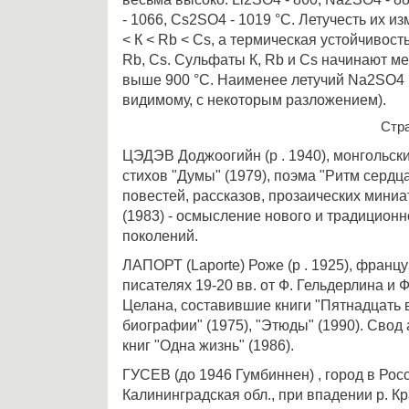
- 1066, Сs2SO4 - 1019 °С. Летучесть их из
< К < Rb < Сs, а термическая устойчивость
Rb, Сs. Сульфаты К, Rb и Сs начинают м
выше 900 °С. Наименее летучий Nа2SO4 к
видимому, с некоторым разложением).
Стр
ЦЭДЭВ Доджоогийн (р . 1940), монгольск
стихов "Думы" (1979), поэма "Ритм сердца"
повестей, рассказов, прозаических мини
(1983) - осмысление нового и традиционн
поколений.
ЛАПОРТ (Laporte) Роже (р . 1925), францу
писателях 19-20 вв. от Ф. Гельдерлина и Ф
Целана, составившие книги "Пятнадцать 
биографии" (1975), "Этюды" (1990). Сво
книг "Одна жизнь" (1986).
ГУСЕВ (до 1946 Гумбиннен) , город в Ро
Калининградская обл., при впадении р. Кр