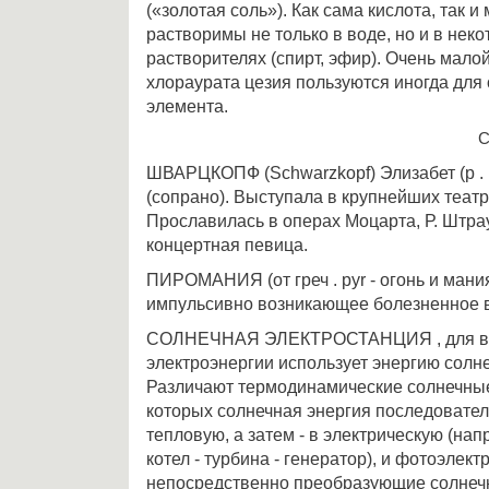
(«золотая соль»). Как сама кислота, так 
растворимы не только в воде, но и в нек
растворителях (спирт, эфир). Очень мал
хлораурата цезия пользуются иногда для 
элемента.
С
ШВАРЦКОПФ (Schwarzkopf) Элизабет (р . 
(сопрано). Выступала в крупнейших теат
Прославилась в операх Моцарта, Р. Штрау
концертная певица.
ПИРОМАНИЯ (от греч . pyr - огонь и мани
импульсивно возникающее болезненное в
СОЛНЕЧНАЯ ЭЛЕКТРОСТАНЦИЯ , для в
электроэнергии использует энергию солн
Различают термодинамические солнечные
которых солнечная энергия последовател
тепловую, а затем - в электрическую (нап
котел - турбина - генератор), и фотоэлект
непосредственно преобразующие солнеч