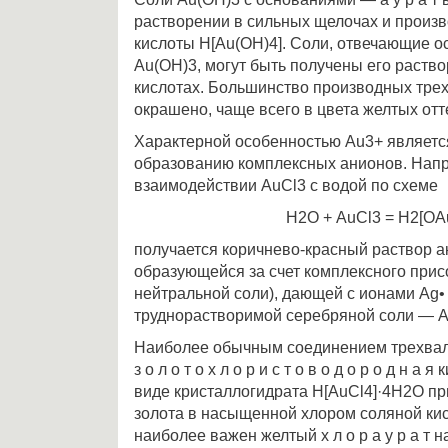
растворении в сильных щелочах и произв
кислоты Н[Аu(ОН)4]. Соли, отвечающие 
Аu(ОH)3, могут быть получены его раств
кислотах. Большинство производных трех
окрашено, чаще всего в цвета желтых отт
Характерной особенностью Аu3+ является
образованию комплексных анионов. Напр
взаимодействии АuСl3 с водой по схеме
Н2О + АuСl3 = Н2[ОА
получается коричнево-красный раствор акв
образующейся за счет комплексного прис
нейтральной соли), дающей с ионами Аg•
труднорастворимой серебряной соли — А
Наиболее обычным соединением трехвал
з о л о т о х л о р и с т о в о д о р о д н 
виде кристаллогидрата Н[АuСl4]·4Н2O пр
золота в насыщенной хлором соляной кис
наиболее важен желтый х л о р а у р а т 