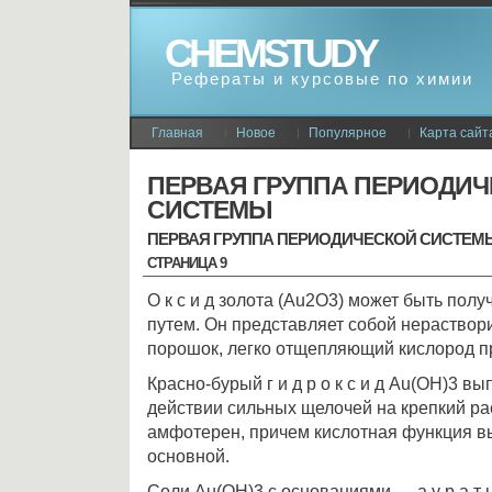
CHEMSTUDY
Рефераты и курсовые по химии
Главная
Новое
Популярное
Карта сайт
ПЕРВАЯ ГРУППА ПЕРИОДИ
СИСТЕМЫ
ПЕРВАЯ ГРУППА ПЕРИОДИЧЕСКОЙ СИСТЕМ
СТРАНИЦА 9
О к с и д золота (Аu2О3) может быть пол
путем. Он представляет собой нераство
порошок, легко отщепляющий кислород п
Красно-бурый г и д р о к с и д Au(ОН)3 вы
действии сильных щелочей на крепкий ра
амфотерен, причем кислотная функция 
основной.
Соли Au(ОН)3 с основаниями — а у р а т 