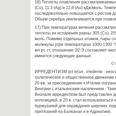
16) Теплоты плавления рассматриваемых
(Сu), 11,3 (Аg) и 12,6 (Аu) кДж/моль. Те
последовательно повышается с ростом дав
Объем серебра увеличивается при плавле
17) При температурах кипения рассматр
теплоты их испарения равны 305 (Сu), 255
моль. Помимо отдельных атомов, пары с
молекулы (при температурах 1000-1300 °С
мл рт. ст. отношение Э2:Э составляет око
имеются следующие данные:
Ст
ИРРЕДЕНТИЗМ (от итал . irredento - нео
политическое и общественное движение в 
20 вв. за присоединение к Италии погран
Венгрии с итальянским населением - Трие
Вначале ирредентизм был представлен д
оппозицией, в 20 в. стал использоваться
буржуазией для оправдания широких те
притязаний на Балканах и в Адриатике.