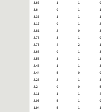
3,63
1
1
0
3,6
0
1
1
3,36
1
1
1
3,17
0
1
2
2,81
2
0
3
2,78
3
1
0
2,75
4
2
1
2,68
0
1
3
2,58
3
1
1
2,48
1
1
3
2,44
5
0
0
2,28
2
1
3
2,2
0
0
5
2,11
1
1
4
2,05
5
1
0
1,94
5
1
1