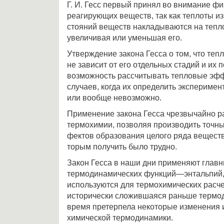
Г. И. Гесс первый принял во внимание ф
реагирующих веществ, так как теплоты и
стояний веществ накладываются на тепл
уве­личивая или уменьшая его.
Утверждение закона Гесса о том, что теп
не зависит от его отдельных стадий и их 
возможность рассчитывать тепловые эф
случаев, когда их определить эксперимен
или вообще невозможно.
Применение закона Гесса чрезвычайно 
термохимии, позволяя производить точн
фектов образования целого ряда веществ
торым получить было трудно.
Закон Гесса в наши дни применяют главн
термодинамических функций—энтальпий,
используются для термохимических расче
истори­чески сложившаяся раньше термо
время претерпела некоторые изменения 
химической термодинамики.