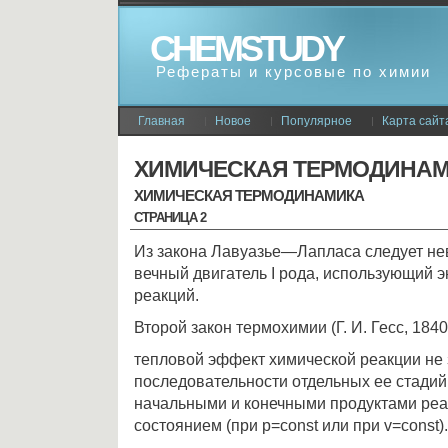
CHEMSTUDY
Рефераты и курсовые по химии
Главная
Новое
Популярное
Карта сайт
ХИМИЧЕСКАЯ ТЕРМОДИНА
ХИМИЧЕСКАЯ ТЕРМОДИНАМИКА
СТРАНИЦА 2
Из закона Лавуазье—Лапласа следует нев
вечный двигатель I рода, использующий 
реакций.
Второй закон термохимии (Г. И. Гесс, 1840
тепло­вой эффект химической реакции не 
после­довательности отдельных ее стадий
началь­ными и конечными продуктами реа
состоя­нием (при p=const или при v=const).