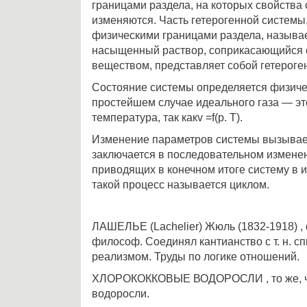
границами раздела, на которых свойства
изменяют­ся. Часть гетерогенной системы
физическими границами раздела, называ
насыщенный раствор, соприкасающий­ся
веществом, представляет собой гетероге
Состояние системы определяется физиче
простейшем случае идеального газа — эт
температура, так какv =f(p. Т).
Изменение параметров системы вызывает
заключается в последовательном измене
приводя­щих в конечном итоге систему в 
такой про­цесс называется циклом.
ЛАШЕЛЬЕ (Lachelier) Жюль (1832-1918) , 
философ. Соединял кантианство с т. н. с
реализмом. Труды по логике отношений.
ХЛОРОКОККОВЫЕ ВОДОРОСЛИ , то же, ч
водоросли.