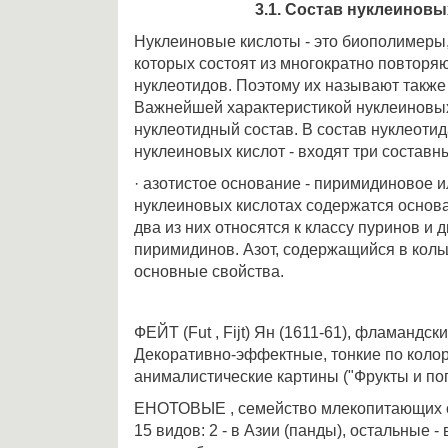
3.1. Состав нуклеиновы
Нуклеиновые кислоты - это биополимеры
которых состоят из многократно повторя
нуклеотидов. Поэтому их называют также
Важнейшей характеристикой нуклеиновых
нуклеотидный состав. В состав нуклеотида
нуклеиновых кислот - входят три составн
· азотистое основание - пиримидиновое и
нуклеиновых кислотах содержатся основа
два из них относятся к классу пуринов и д
пиримидинов. Азот, содержащийся в коль
основные свойства.
ФЕЙТ (Fut , Fijt) Ян (1611-61), фламандск
Декоративно-эффектные, тонкие по коло
анималистические картины ("Фрукты и поп
ЕНОТОВЫЕ , семейство млекопитающих о
15 видов: 2 - в Азии (панды), остальные 