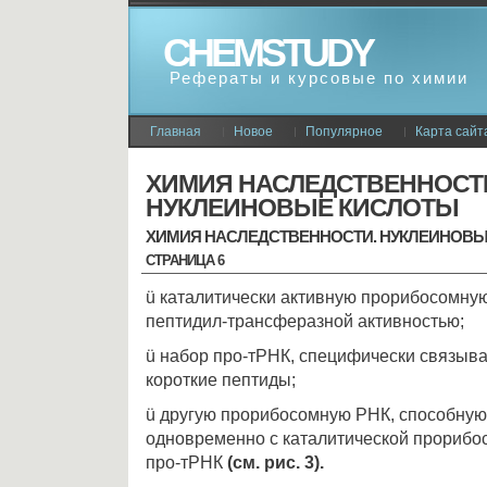
CHEMSTUDY
Рефераты и курсовые по химии
Главная
Новое
Популярное
Карта сайт
ХИМИЯ НАСЛЕДСТВЕННОСТ
НУКЛЕИНОВЫЕ КИСЛОТЫ
ХИМИЯ НАСЛЕДСТВЕННОСТИ. НУКЛЕИНОВ
СТРАНИЦА 6
ü каталитически активную прорибосомну
пептидил-трансферазной активностью;
ü набор про-тРНК, специфически связыв
короткие пептиды;
ü другую прорибосомную РНК, способную
одновременно с каталитической прорибо
про-тРНК
(см. рис. 3).