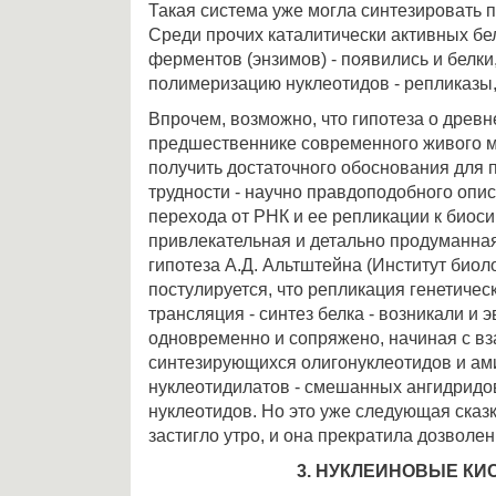
Такая система уже могла синтезировать 
Среди прочих каталитически активных бе
ферментов (энзимов) - появились и белк
полимеризацию нуклеотидов - репликазы
Впрочем, возможно, что гипотеза о древ
предшественнике современного живого м
получить достаточного обоснования для
трудности - научно правдоподобного опи
перехода от РНК и ее репликации к биоси
привлекательная и детально продуманна
гипотеза А.Д. Альтштейна (Институт биоло
постулируется, что репликация генетичес
трансляция - синтез белка - возникали и
одновременно и сопряжено, начиная с в
синтезирующихся олигонуклеотидов и ам
нуклеотидилатов - смешанных ангидридо
нуклеотидов. Но это уже следующая сказк
застигло утро, и она прекратила дозволен
3. НУКЛЕИНОВЫЕ К