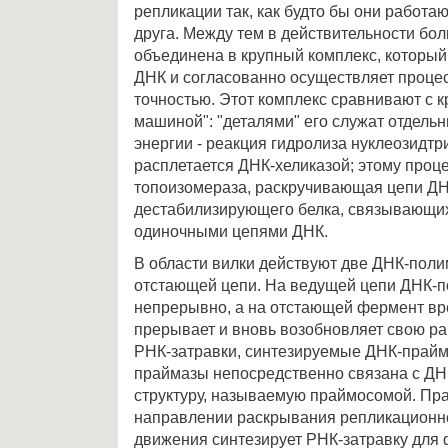
репликации так, как будто бы они работаю
друга. Между тем в действительности бол
объединена в крупный комплекс, который
ДНК и согласованно осуществляет проце
точностью. Этот комплекс сравнивают с 
машиной": "деталями" его служат отдельн
энергии - реакция гидролиза нуклеозидт
расплетается ДНК-хеликазой; этому проц
топоизомераза, раскручивающая цепи ДН
дестабилизирующего белка, связывающи
одиночными цепями ДНК.
В области вилки действуют две ДНК-поли
отстающей цепи. На ведущей цепи ДНК-п
непрерывно, а на отстающей фермент вр
прерывает и вновь возобновляет свою раб
РНК-затравки, синтезируемые ДНК-прайм
праймазы непосредственно связана с ДНК
структуру, называемую праймосомой. Пр
направлении раскрывания репликационно
движения синтезирует РНК-затравку для 