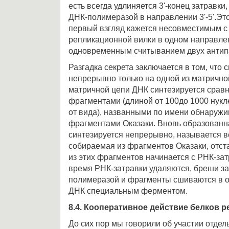
есть всегда удлиняется 3'-конец затравки
ДНК-полимеразой в направлении 3'-5'.Эт
первый взгляд кажется несовместимым 
репликационной вилки в одном направл
одновременным считыванием двух антип
Разгадка секрета заключается в том, что
непрерывно только на одной из матрично
матричной цепи ДНК синтезируется срав
фрагментами (длиной от 100до 1000 нукл
от вида), названными по имени обнаружи
фрагментами Оказаки. Вновь образованна
синтезируется непрерывно, называется в
собираемая из фрагментов Оказаки, отст
из этих фрагментов начинается с РНК-зат
время РНК-затравки удаляются, бреши з
полимеразой и фрагменты сшиваются в 
ДНК специальным ферментом.
8.4. Кооперативное действие белков 
До сих пор мы говорили об участии отдел