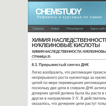
CHEMSTUDY
Рефераты и курсовые по химии
Главная
Новое
Популярное
Карта сайт
ХИМИЯ НАСЛЕДСТВЕННОСТ
НУКЛЕИНОВЫЕ КИСЛОТЫ
ХИМИЯ НАСЛЕДСТВЕННОСТИ. НУКЛЕИНОВ
СТРАНИЦА 25
8.3. Прерывистый синтез ДНК
Легко вообразить, что репликация происх
непрерывного роста нуклеотида за нукле
цепей по мере перемещения репликационн
поскольку две цепи в спирали ДНК антип
дочерних цепей должна была бы расти в н
другая в направлении 3'-5'. В действитель
оказалось, что дочерние цепи растут тольк