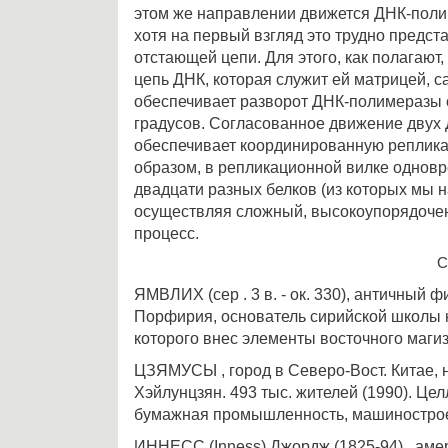
этом же направлении движется ДНК-поли
хотя на первый взгляд это трудно предст
отстающей цепи. Для этого, как полагают
цепь ДНК, которая служит ей матрицей, са
обеспечивает разворот ДНК-полимеразы 
градусов. Согласованное движение двух
обеспечивает координированную реплика
образом, в репликационной вилке однов
двадцати разных белков (из которых мы на
осуществляя сложный, высокоупорядоче
процесс.
С
ЯМВЛИХ (сер . 3 в. - ок. 330), античный 
Порфирия, основатель сирийской школы 
которого внес элементы восточного маги
ЦЗЯМУСЫ , город в Северо-Вост. Китае, н
Хэйлунцзян. 493 тыс. жителей (1990). Ц
бумажная промышленность, машиностро
ИННЕСС (Inness) Джордж (1825-94) , аме