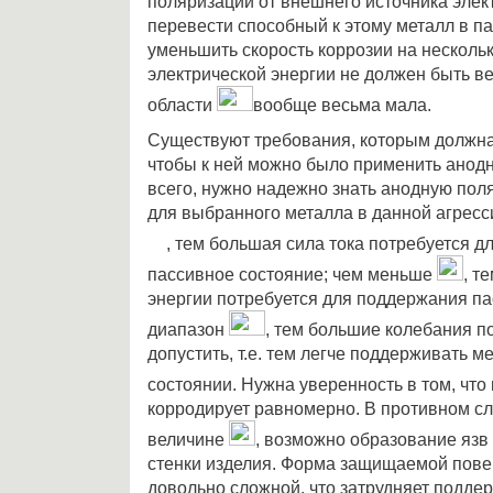
поляризации от внешнего источника элек
перевести способный к этому металл в п
уменьшить скорость коррозии на несколь
электрической энергии не должен быть вел
области
вообще весьма мала.
Существуют требования, которым должна
чтобы к ней можно было применить анод
всего, нужно надежно знать анодную по
для выбранного металла в данной агрес
, тем большая сила тока потребуется д
пассивное состояние; чем меньше
, т
энергии потребуется для поддержания па
диапазон
, тем большие колебания 
допустить, т.е. тем легче поддерживать м
состоянии. Нужна уверенность в том, что
корродирует равномерно. В противном сл
величине
, возможно образование язв
стенки изделия. Форма защищаемой пове
довольно сложной, что затрудняет подде