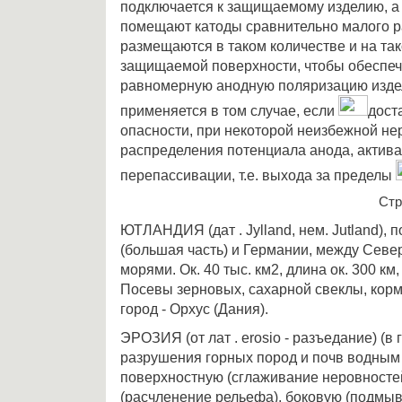
подключается к защищаемому изделию, а 
помещают катоды сравнительно малого р
размещаются в таком количестве и на та
защищаемой поверхности, чтобы обеспеч
равномерную анодную поляризацию издел
применяется в том случае, если
дост
опасности, при некоторой неизбежной н
распределения потенциала анода, актив
перепассивации, т.е. выхода за пределы
Стр
ЮТЛАНДИЯ (дат . Jylland, нем. Jutland), 
(большая часть) и Германии, между Сев
морями. Ок. 40 тыс. км2, длина ок. 300 км,
Посевы зерновых, сахарной свеклы, кор
город - Орхус (Дания).
ЭРОЗИЯ (от лат . erosio - разъедание) (в 
разрушения горных пород и почв водным
поверхностную (сглаживание неровносте
(расчленение рельефа), боковую (подмыв 