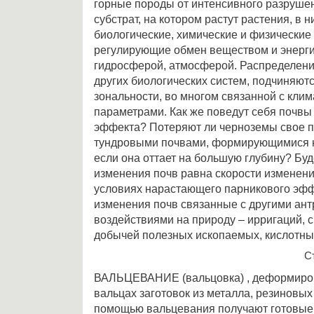
горные породы от интенсивного разрушен
субстрат, на котором растут растения, в 
биологические, химические и физические
регулирующие обмен веществом и энерг
гидросферой, атмосферой. Распределение
других биологических систем, подчиняют
зональности, во многом связанной с кли
параметрами. Как же поведут себя почвы
эффекта? Потеряют ли черноземы свое п
тундровыми почвами, формирующимися н
если она оттает на большую глубину? Буд
изменения почв равна скорости изменени
условиях нарастающего парникового эфф
изменения почв связанные с другими ан
воздействиями на природу – ирригаций, 
добычей полезных ископаемых, кислотн
С
ВАЛЬЦЕВАНИЕ (вальцовка) , деформиро
вальцах заготовок из металла, резиновых
помощью вальцевания получают готовые 