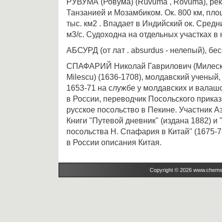
РУВУМА (Ровума) (Ruvuma , Rovuma), рек
Танзанией и Мозамбиком. Ок. 800 км, пло
тыс. км2 . Впадает в Индийский ок. Средн
м3/с. Судоходна на отдельных участках в
АБСУРД (от лат . absurdus - нелепый), бе
СПАФАРИЙ Николай Гаврилович (Милеску
Milescu) (1636-1708), молдавский ученый,
1653-71 на службе у молдавских и валашс
в России, переводчик Посольского приказ
русское посольство в Пекине. Участник А
Книги "Путевой дневник" (издана 1882) и
посольства Н. Спафария в Китай" (1675-7
в России описания Китая.
Copyright © 2026 www.chems