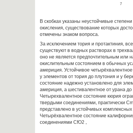
7
В скобках указаны неустойчивые степени
окисления, существование которых досто
отмечены знаком вопроса.
За исключением тория и протактиния, вс
существуют в водных растворах в трехва
оно не является предпочтительным или 
окислительным состоянием в обычных ус
америция. Устойчивое четырёхвалентное
у элементов от тория до плутония и у бе
состояние надежно установлено для элем
америция, а шестивалентное от урана до
Четырехвалентное состояние кюрия огра
твердыми соединениями, практически C
представлено в устойчивых комплексных 
Четырёхвалентное состояние калифорни
соединениями CfO2 ,