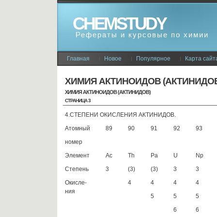
CHEMSTUDY
Рефераты и курсовые по химии
Главная
Новое
Популярное
Карта сайт
ХИМИЯ АКТИНОИДОВ (АКТИНИДО
ХИМИЯ АКТИНОИДОВ (АКТИНИДОВ)
СТРАНИЦА 3
4.СТЕПЕНИ ОКИСЛЕНИЯ АКТИНИДОВ.
Атомный
89
90
91
92
93
номер
Элемент
Ас
Тh
Pa
U
Np
Степень
3
(3)
(3)
3
3
Окисле-
4
4
4
4
ния
5
5
5
6
6