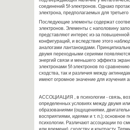
соединений 5f-электронов. Однако протак
электрона, предполагаемых для третьего 
Последующие элементы содержат соответ
электронов. Элементы с наполовину зап
представляют интерес из-за повышенной 
конфигураций, и вследствие этого наблюд
аналогами лантаноидами. Принципиальн
двумя переходными сериями появляются 
энергий связи и меньшего эффекта экра
электронами 5f-электронов по сравнению 
сходства, так и различия между актинид
имеют огромное значение для изучения а
АССОЦИАЦИЯ , в психологии - связь, во
определенных условиях между двумя или
образованиями (ощущениями, двигатель
восприятиями, идеями и т. п.); основное
психологии. Различают ассоциации по см
или времени), сходству и контрасту. Тер