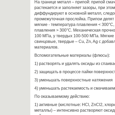
На границе металл – припой: припой смач
растекается и заполняет зазоры, при эт
диффундируют в основной металл, следо
промежуточная прослойка. Припои делят 
мягкие - температура плавления < 300°С,
плавления > 300°С. Механическая прочно
100 МПа, у твердых 100-500 МПа. Мягкие
свинцовые, твердые – Cu, Zn, Ag с доба
материалов.
Вспомогательные материалы (флюсы):
1) растворять и удалять оксиды из спаив
2) защищать в процессе пайки поверхност
3) уменьшать поверхностные натяжения
4) уменьшать растекаемость и смачиваем
По оказываемому действию:
1) активные (кислотные: HCl, ZnCl2, хло
металлы) – интенсивно растворяют оксид