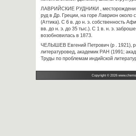
ЛАВРИЙСКИЕ РУДНИКИ , месторождения
руд в Др. Греции, на горе Лаврион около 
(Аттика). С 6 в. до н. э. собственность Аф
вв. до н. э. до 35 тыс.). С 1 в. н. э. забр
возобновилась в 1873.
ЧЕЛЫШЕВ Евгений Петрович (р . 1921), 
литературовед, академик РАН (1991; ака
Труды по проблемам индийской литерату
Copyright © 2026 www.chems