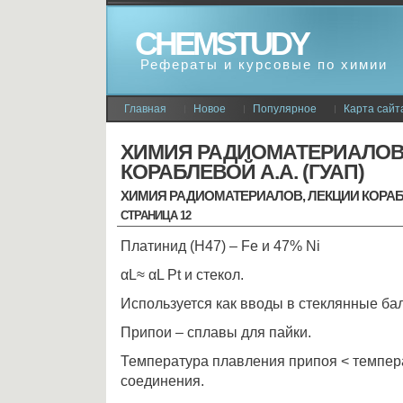
CHEMSTUDY
Рефераты и курсовые по химии
Главная
Новое
Популярное
Карта сайт
ХИМИЯ РАДИОМАТЕРИАЛОВ
КОРАБЛЕВОЙ А.А. (ГУАП)
ХИМИЯ РАДИОМАТЕРИАЛОВ, ЛЕКЦИИ КОРАБЛЕ
СТРАНИЦА 12
Платинид (Н47) – Fe и 47% Ni
αL≈ αL Pt и стекол.
Используется как вводы в стеклянные б
Припои – сплавы для пайки.
Температура плавления припоя < темпе
соединения.