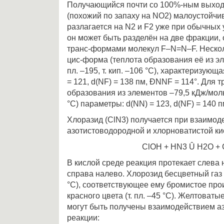
Получающийся почти со 100%-ным выход
(похожий по запаху на NO2) малоустойчи
разлагается на N2 и F2 уже при обычных 
он может быть разделён на две фракции,
транс-формами молекул F–N=N–F. Нескол
цис-форма (теплота образования её из эл
пл. –195, т. кип. –106 °С), характеризую
= 121, d(NF) = 138 пм, ÐNNF = 114°. Для 
образования из элементов –79,5 кДж/моль, т
°С) параметры: d(NN) = 123, d(NF) = 140 
Хлоразид (ClN3) получается при взаимод
азотистоводородной и хлорноватистой ки
ClOH + HN3 Û H2O + 
В кислой среде реакция протекает слева
справа налево. Хлорозид бесцветный газ (т.
°С), соответствующее ему бромистое пр
красного цвета (т. пл. –45 °С). Желтоват
могут быть получены взаимодействием аз
реакции: