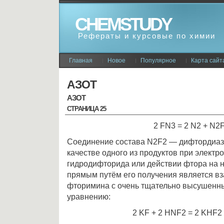
CHEMSTUDY
Рефераты и курсовые по химии
Главная
Новое
Популярное
Карта сайт
АЗОТ
АЗОТ
СТРАНИЦА 25
2 FN3 = 2 N2 + N2F
Соединение состава N2F2 — дифтордиаз
качестве одного из продуктов при электр
гидродифторида или действии фтора на 
прямым путём его получения является в
фторимина с очень тщательно высушенн
уравнению:
2 KF + 2 HNF2 = 2 KHF2