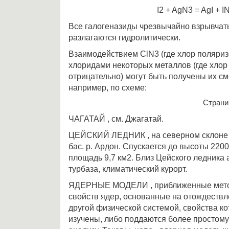
I2 + AgN3 = AgI + I
Все галогеназиды чрезвычайно взрывчат
разлагаются гидролитически.
Взаимодействием ClN3 (где хлор поляриз
хлоридами некоторых металлов (где хлор
отрицательно) могут быть получены их 
например, по схеме:
Стран
ЧАГАТАЙ , см. Джагатай.
ЦЕЙСКИЙ ЛЕДНИК , на северном склоне 
бас. р. Ардон. Спускается до высоты 2200 
площадь 9,7 км2. Близ Цейского ледника 
турбаза, климатический курорт.
ЯДЕРНЫЕ МОДЕЛИ , приближенные мето
свойств ядер, основанные на отождествл
другой физической системой, свойства к
изучены, либо поддаются более простому