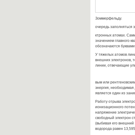
Зоммерфельду.
очередь заполняться эл
ктронных атомах. Сами
значением главного кв
обозначаются буквами *,
У тяжелых атомов лин
внешних электронов, т
линии, отвечающие ул
вым или рентгеновским
энергия, необходимая 
является один из зан
Работу отрыва электро
ионизационного потен
напряжение электричес
свободный электрон с
(выбивая его внеш­ни
водорода равен 13,595