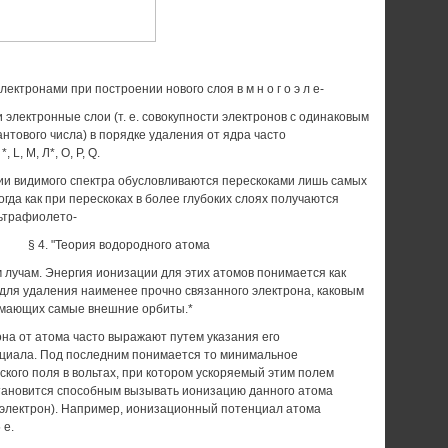
ектронами при построении нового слоя в м н о г о э л е-
 электронные слои (т. е. совокупности электронов с одинаковым
антового числа) в порядке удаления от ядра часто
 L, М, Л*, О, Р, Q.
ии видимого спектра обусловливаются пере­скоками лишь самых
огда как при перескоках в более глубоких слоях получаются
ьтрафиолето-
§ 4. "Теория водородного атома
 лучам. Энергия ионизации для этих атомов по­нимается как
для удаления наименее прочно связанного электрона, каковым
имающих самые внешние орбиты.*
на от атома часто выражают путем указа­ния его
циала. Под последним понимается то ми­нимальное
кого поля в вольтах, при котором ускоряемый этим полем
тановится способным вызывать ионизацию данного атома
й электрон). Например, ионизационный потенциал атома
 е.