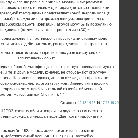
циалу численно равна энергия ионизации, измеряемая в
, а переход от них к тепловым единицам дается соотноше­нием:
Переводной ко­эффициент представляет собой энергию мо­ля (т.
ов, приобретае­мую им при прохождении ускоряющего поля с
ким обра­зом, работы ионизации атомов могут быть по желанию
еди­ницах (ккал/моль), и в электрон-вольтах (Э0).*
представления не противоречат простейшим атомным моде­
ишь уточняют их. Дей­ствительно, распределение электронов по
. Схемы относитель­ных энергетических уровней круговых и
эллиптических ор­бит.
моделях Бора-Зоммерфельда и соответствует приводившемуся в
 И те, и другие модели, ко­нечно, не отображают структуру
жности. Несом­ненно, однако, что они все же дают правильное
о­рых основных чертах этой структуры. Именно так и надо их
 теории снимком, приблизительной копией с объективной
состоит материализм» (Л е н и н). *-*
Страницы:
12
13
14
15
16
17
18
19
20
2СО3, очень слабая и непрочная двухосновная кислота.
рении диоксида углерода в воде. Дает соли - карбонаты и
рьевич (р . 1925), российский архитектор, народный
3), действительный член АХ СССР (1983). Застройка