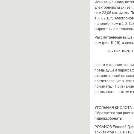
Ионизационному потен
электрон-вольтах (эе)
эв = 23,06 ккал/моль. 
е. 6.02.10*) электрон
напряжением в 1 0. Та
выражены и в тепловых 
Рассмотренные выше 
лям (рис. Ill-19), а л
А Б Рис. Ill-26
слоям сохраняется в 
предыдущем параграфе.
атомов во всей ее сло
представление о некот
понимать. «Признание
реальности, - в этом и 
УГОЛЬНАЯ КИСЛОТА , Н
Образуется при раство
гидрокарбонаты.
РОЗАНОВ Евгений Григо
архитектор СССР (198