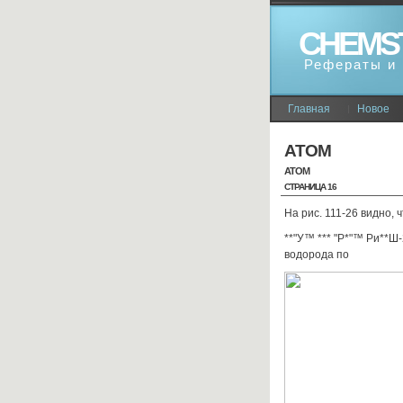
CHEMS
Рефераты и 
Главная
Новое
АТОМ
АТОМ
СТРАНИЦА 16
На рис. 111-26 видно,
**"У™ *** "Р*"™ Ри**Ш
водорода по