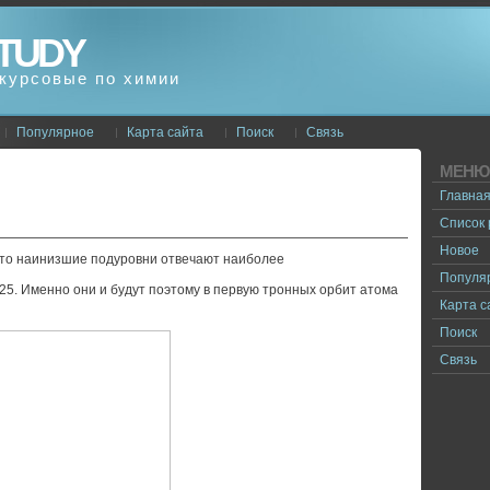
TUDY
курсовые по химии
Популярное
Карта сайта
Поиск
Связь
МЕНЮ
Главна
Список
Новое
 что наинизшие подуровни отвечают наиболее
Популя
-25. Именно они и будут поэтому в первую тронных орбит атома
Карта с
Поиск
Связь