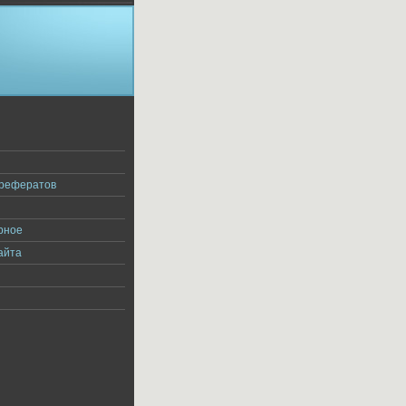
я
 рефератов
рное
айта