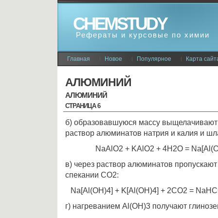
CHEMSTUDY
Рефераты и курсовые по химии
Главная
Новое
Популярное
Карта сайт
АЛЮМИНИЙ
АЛЮМИНИЙ
СТРАНИЦА 6
б) образовавшуюся массу выщелачивают 
раствор алюминатов натрия и калия и ш
NaAlO2 + KAlO2 + 4H2O = Na[Al(OH
в) через раствор алюминатов пропускаю
спекании CO2:
Na[Al(OH)4] + K[Al(OH)4] + 2CO2 = NaH
г) нагреванием Al(OH)3 получают глинозе