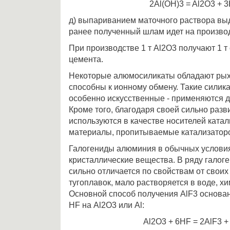
2Al(OH)3 = Al2O3 + 
д) выпариванием маточного раствора выд
ранее полученный шлам идет на произво
При производстве 1 т Al2O3 получают 1 т 
цемента.
Некоторые алюмосиликаты обладают рыхл
способны к ионному обмену. Такие силик
особенно искусственные - применяются д
Кроме того, благодаря своей сильно разв
используются в качестве носителей катали
материалы, пропитываемые катализатор
Галогениды алюминия в обычных условия
кристаллические вещества. В ряду галог
сильно отличается по свойствам от своих
тугоплавок, мало растворяется в воде, х
Основной способ получения AlF3 основан
HF на Al2O3 или Al:
Al2O3 + 6HF = 2AlF3 