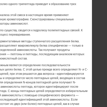
ролиз одного трипептида приводит к образованию трех
нализа этой смеси в настоя­щее время применяют
жную хроматографию. Сконструированы специальные
аторы ами­нокислот.
 по существу, сводится к гидролизу полипептидных связей. К
роцесс переваривание.
рментативные методы ступенчатого рас­щепления белка.
асщепляют макромолекулу белка специфически — только в
ределенной аминокислоты. Так получают продукты
ения — пептоны и пептиды, последующим анализом которых
нокислотный состав.
ожным является определение последова­тельности
ых цепях белка. С этой целью пре­жде всего определяют N- и С-
 цепей, при этом решаются два вопроса—идентифицируются
ы и определяется число пептидных цепей, входящих в состав
Для определения N-концов пептидной цепи получают N-
 аминокислоты пептида, которое идентифицируют после
птида. С-концы пептидных цепей определяются избирательным
й аминокислоты с помощью специфического фермен­та —
последующей идентификацией этой амино­кислоты. Если
стоит из двух (или более) пеп­тидных цепей, как в случае