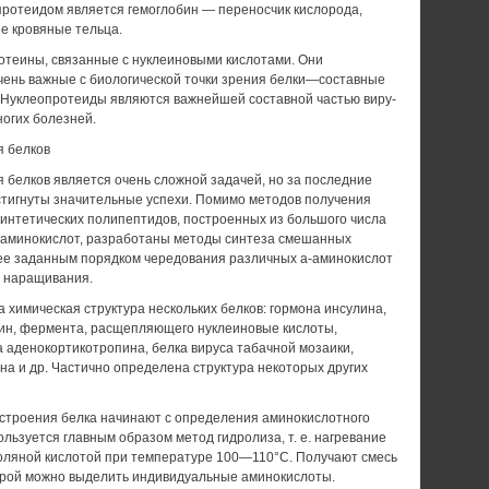
отеидом является гемоглобин — переносчик кислорода,
е кровяные тельца.
теины, связанные с нуклеиновыми кис­лотами. Они
чень важные с биологической точ­ки зрения белки—составные
. Нуклеопротеиды являются важнейшей составной частью виру­
огих болезней.
 белков
 белков является очень сложной задачей, но за последние
остигнуты значительные успехи. Помимо методов получения
интетических полипептидов, построенных из большого чис­ла
-аминокислот, разработаны методы синтеза смешанных
ее заданным порядком чередования различных а-аминокислот
х наращивания.
химическая структура нескольких белков: гормона инсулина,
ин, фермента, расщепляющего нуклеи­новые кислоты,
 аденокортикотропина, белка вируса табачной мозаики,
на и др. Частично определена структура некото­рых других
 строения белка начинают с определения аминокислотного
ользуется главным образом метод гидролиза, т. е. нагревание
соляной кислотой при температуре 100—110°С. Получают смесь
торой можно выделить индивидуальные аминокислоты.