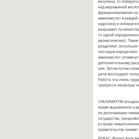
инсулина, то избират
над-муравьиной кисло
фракционирования на 
аминокислот в каждой
гидролизу и избирате
раз­рывает полипептид
то одной определенно
ароматических). Таким
разделяют, используя
пептидов определяют 
аминокислот упомянут
дополнительному рас
ния. Затем путем слож
цепи воссоздают полн
Работа эта очень труд
требуется несколь­ко л
УЛЬТИМАТУМ (позднелат
праве выраженное в д
не допускающее никак
государства, предъявля
в случае невыполнения
правительство примет
РОХАС (Rojas) Хосе Ан