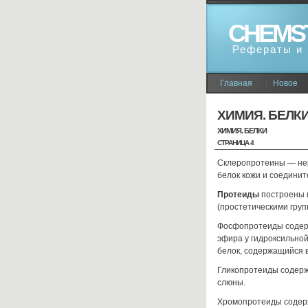
CHEMS
Рефераты и 
Главная
Новое
ХИМИЯ. БЕЛК
ХИМИЯ. БЕЛКИ
СТРАНИЦА 4
Склеропротеины — нер
белок кожи и соединит
Протеиды
построены и
(простетическими груп
Фосфопротеиды содерж
эфира у гидроксильной
белок, содержащийся в
Гликопротеиды содержат
слюны.
Хромопротеиды содерж