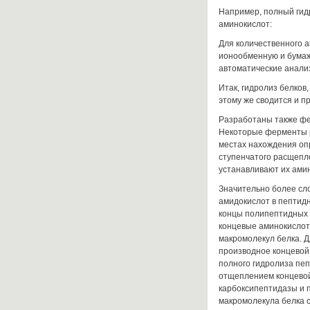
Например, полный гид
аминокислот:
Для количественного а
ионообменную и бума
автоматические анализ
Итак, гидролиз белков,
этому же сводится и п
Разработаны также фе
Некоторые ферменты р
местах нахождения оп
ступенчатого расщепл
устанавлива­ют их ами
Значительно более сл
амидокислот в пептидн
концы полипептидных
концевые аминокислот
макромо­лекул белка. 
производное концевой
полного гидролиза пе
отщеп­лением концево
карбоксипептидазы и 
макромолекула белка со