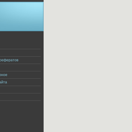
я
 рефератов
рное
айта