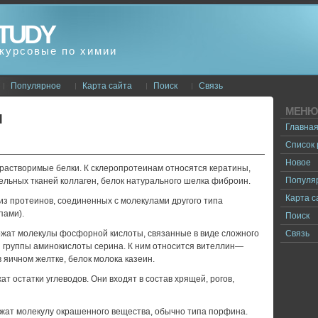
TUDY
курсовые по химии
Популярное
Карта сайта
Поиск
Связь
МЕНЮ
И
Главна
Список
Новое
астворимые белки. К склеропротеинам относятся кератины,
Популя
ельных тканей колла­ген, белок натурального шелка фиброин.
Карта с
з протеинов, соединенных с молекулами другого типа
пами).
Поиск
ат молекулы фосфорной кислоты, свя­занные в виде сложного
Связь
 группы аминокисло­ты серина. К ним относится вителлин—
 яичном желтке, белок молока казеин.
 остатки углеводов. Они входят в сос­тав хрящей, рогов,
ат молекулу окрашенного вещества, обычно типа порфина.