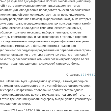
ельно разрушают дисульфидные мостики окислением (например,
той) и затем полученные полипептиды разделяют путем
ионитах. Для определения последова­тельности расположения
 полипептидной цепи ее подвергают частичному кислотному
ль­ному расщеплению с помощью ферментов, каждый из которых
ную цепь только в определенных местах присоеди­нения какой-
й аминокислоты или одного типа аминокислот (основных,
 образом получают несколько наборов пептидов: которые
 методы хроматографии и электрофореза. Строение коротких
последовательным от­щеплением и идентификацией концевых
ыми выше методами, а большие пептиды подвергают
щеплению с последующим разделением и определением строе­
ного сопоставления структуры различных уча­стков пептидной
ую картину расположения аминокислот в макромолекуле белка.
оемкая, и для определения химической структуры белка
ет.
Страницы:
1
2
3
4
5
6
7
 . ultimatum, букв. - доведенное до конца), в международном
ипломатическом документе или в устной форме категорическое,
их споров и возражений требование правительства одного
емое правительству другого государства, под угрозой того, что
 этого требования к указанному сроку выдвинувшее ультиматум
 определенные меры.
тонио (1732 или 1743-1816) , один из идеологов национально-