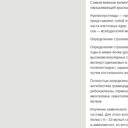
Самым важным хромопр
окраши­вающий красны
Нуклеопротеиды — про
представляют собой о
части клеточных ядер
сов — возбудителей мн
Определение строения
Определение строения
годы в химии белка д
высокомоле­кулярных с
молекул одинаковых а
полипептидов с заран
путем постепенного и
Полностью определена 
антибиотика грамицид
рибонуклеазы, гормона
миоглобина, гемоглоби
белков.
Изучение химического
состава. Для этого исп
белка с 6—10 моль/л 
а-аминокислот, из ко