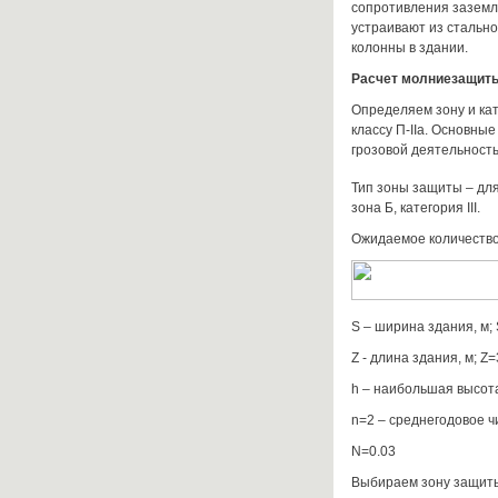
сопротивления заземл
устраивают из стально
колонны в здании.
Расчет молниезащиты
Определяем зону и ка
классу П-IIа. Основны
грозовой деятельностью
Тип зоны защиты – для
зона Б, категория III.
Ожидаемое количество
S – ширина здания, м; 
Z - длина здания, м; Z=
h – наибольшая высота 
n=2 – среднегодовое ч
N=0.03
Выбираем зону защиты