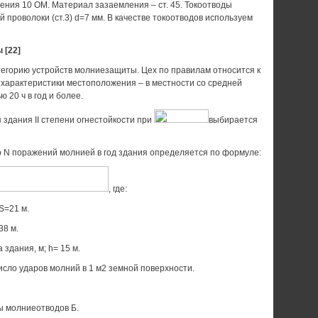
ения 10 ОМ. Материал зазаемления – ст. 45. Токоотводы
й проволоки (ст.3) d=7 мм. В качестве токоотводов используем
 [22]
тегорию устройств молниезащиты. Цех по правилам относится к
е характеристики местоположения – в местности со средней
 20 ч в год и более.
 здания II степени огнестойкости при
выбирается
 N поражений молнией в год здания определяется по формуле:
, где:
S=21 м.
38 м.
здания, м; h= 15 м.
исло ударов молний в 1 м2 земной поверхности.
 молниеотводов Б.