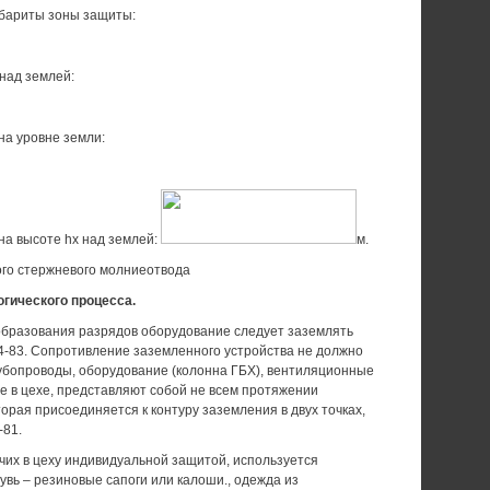
абариты зоны защиты:
над землей:
на уровне земли:
на высоте hx над землей:
м.
го стержневого молниеотвода
гического процесса.
бразования разрядов оборудование следует заземлять
4-83. Сопротивление заземленного устройства не должно
убопроводы, оборудование (колонна ГБХ), вентиляционные
е в цехе, представляют собой не всем протяжении
орая присоединяется к контуру заземления в двух точках,
-81.
чих в цеху индивидуальной защитой, используется
увь – резиновые сапоги или калоши., одежда из