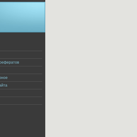
я
 рефератов
рное
айта