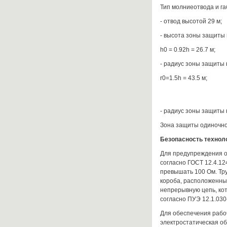
Тип молниеотвода и г
- отвод высотой 29 м;
- высота зоны защиты 
h0 = 0.92h = 26.7 м;
- радиус зоны защиты 
r0=1.5h = 43.5 м;
- радиус зоны защиты 
Зона защиты одиночно
Безопасность техноло
Для предупреждения о
согласно ГОСТ 12.4.12
превышать 100 Ом. Тр
короба, расположенны
непрерывную цепь, кот
согласно ПУЭ 12.1.030
Для обеспечения рабо
электростатическая об