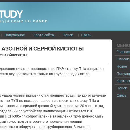
TUDY
курсовые по химии
Популярное
Карта сайта
Поиск
Связь
МЕНЮ
 АЗОТНОЙ И СЕРНОЙ КИСЛОТЫ
Главна
 СЕРНОЙ КИСЛОТЫ
Список
Новое
рования кислот, относящихся по ПУЭ к классу П-IIа защита от
Популя
ества осуществляется только на трубопроводах около
Карта с
Поиск
о удара молнии применяются молниеотводы. Так как отделение
Связь
от по ПУЭ по пожароопасностти относится к классу П-IIа и
местности со средней грозовой деятельностью 20 часов в год,
отделении по устройству молниезащиты относятся к III
вии с СН-305-77 сопротивление заземления труб должно быть
ждый токоотвод от вторичного проявления молний
ение всего оборудования и трубопроводов. Величина