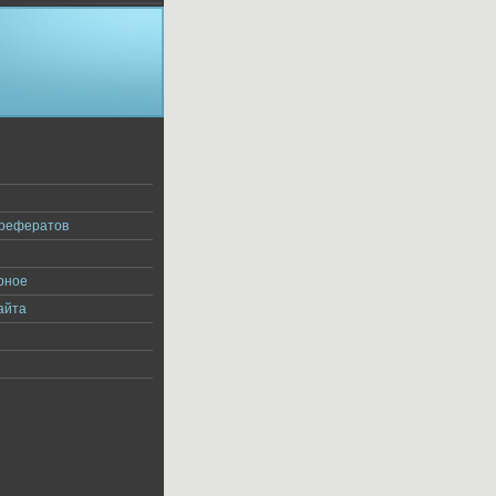
я
 рефератов
рное
айта