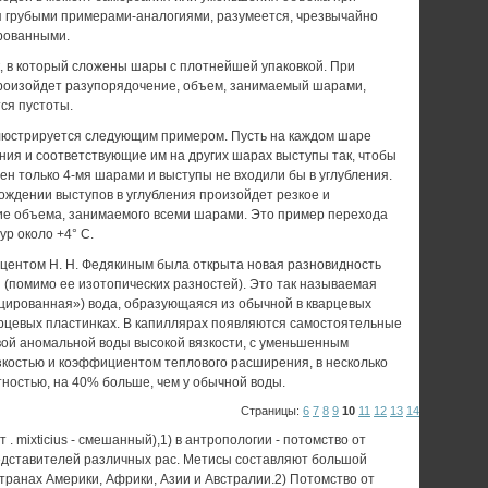
я грубыми примерами-аналогиями, разумеется, чрезвычайно
рованными.
, в который сложены шары с плотнейшей упаковкой. При
роизойдет разупорядочение, объем, занимаемый шарами,
ся пустоты.
юстрируется следующим примером. Пусть на каждом шаре
ния и соответствующие им на других шарах выступы так, чтобы
н только 4-мя шарами и выступы не входили бы в углубления.
ождении выступов в углубления произойдет резкое и
е объема, занимаемого всеми шарами. Это пример перехода
ур около +4° С.
доцентом Н. Н. Федякиным была открыта новая разновидность
 (помимо ее изотопических разностей). Это так называемая
ированная») вода, образующаяся из обычной в кварцевых
арцевых пластинках. В капиллярах появляются самостоятельные
вой аномальной воды высокой вязкости, с уменьшенным
зкостью и коэффициентом теплового расширения, в несколько
тностью, на 40% больше, чем у обычной воды.
Страницы:
6
7
8
9
10
11
12
13
14
 mixticius - смешанный),1) в антропологии - потомство от
дставителей различных рас. Метисы составляют большой
транах Америки, Африки, Азии и Австралии.2) Потомство от