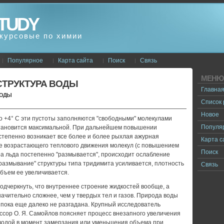
TUDY
курсовые по химии
Популярное
Карта сайта
Поиск
Связь
МЕНЮ
СТРУКТУРА ВОДЫ
Главна
ВОДЫ
Список
Новое
о +4° С эти пустоты заполняются "свободными" молекулами
Популя
становится максимальной. При дальнейшем повышении
степенно возникает все более и более рыхлая ажурная
Карта с
те возрастающего теплового движения молекул (с повышением
Поиск
ра льда постепенно "размывается", происходит ослабление
размывание" структуры типа тридимита усиливается, плотность
Связь
бъем ее увеличивается.
дчеркнуть, что внутреннее строение жидкостей вообще, а
начительно сложнее, чем у твердых тел и газов. Природа воды
 пока еще далеко не разгадана. Крупный исследователь
ссор О. Я. Самойлов поясняет процесс внезапного увеличения
водой в момент замерзания или уменьшения объема при