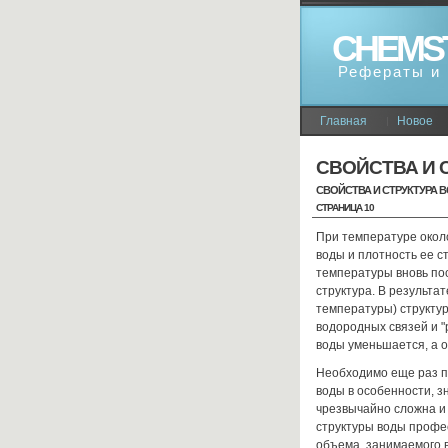
CHEMS
Рефераты и 
Главная
Новое
СВОЙСТВА И 
СВОЙСТВА И СТРУКТУРА 
СТРАНИЦА 10
При температуре окол
воды и плотность ее 
температуры вновь по
структура. В результа
температуры) структу
водородных связей и "
воды уменьшается, а о
Необходимо еще раз по
воды в особенности, з
чрезвычайно сложна и
структуры воды профе
объема, занимаемого 