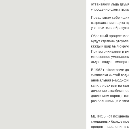
оттаивании льда двум
упрощенно схематизи
Представим себе ящик
встряхивании ящика п
увеличится и образуют
Обратный процесс илл
будут сделаны углубле
каждый шар был окруже
При встряхивании и вх
мгновенное уменьшени
льда в воду с температ
В 1962 г. в Костроме 
химически чистой воды
аномальная («модифиц
капиллярах или на кв
дочерние столбики но
давлением паров, с вя
раз большими, и с пло
МЕТИСЫ (от позднелат .
смешанных браков пре
процент населения в с