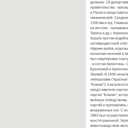
деление: 19 департаме
правительства - прези
и Палата представите
океанический. Средние
1200 мм в год. Главны
на востоке - пальмовы
Тереса и др.). Коренно
борьбу против индейски
латифундистской собс
Африки рабов, издольщ
испанских колоний в А
был оккупирован порту
- в состав Аргентины.
Бразилией и Аргентино
Уругвай. В 1838 нача
либералами ("красные"
"Бланко"), в результате
представители партии
партии "Бланко", кото
выборах победу вновь 
партий и группировок,
вооруженных сил. С и
1983 был осуществлен
конституционной. Уруг
животноводством эксп