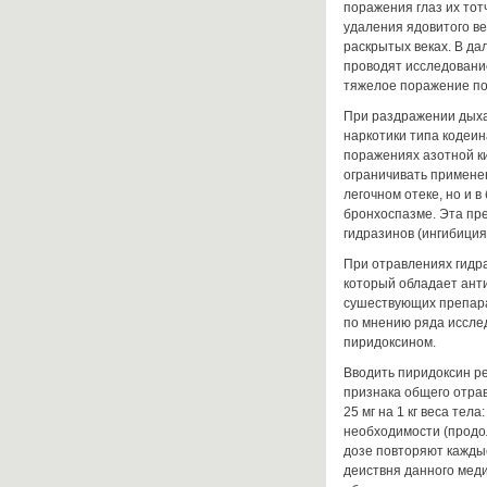
поражения глаз их то
удаления ядовитого ве
раскрытых веках. В д
проводят исследовани
тяжелое поражение по
При раздражении дыха
наркотики типа кодеина
поражениях азотной к
ограничивать примене
легочном отеке, но и 
бронхоспазме. Эта пр
гидразинов (ингибици
При отравлениях гидр
который обладает ант
сушествующих препара
по мнению ряда иссле
пиридоксином.
Вводить пиридоксин р
признака общего отра
25 мг на 1 кг веса тел
необходимости (продо
дозе повторяют каждые
деиствня данного мед