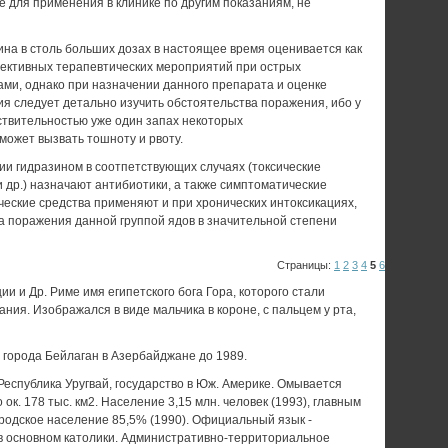
 для применения в клинике по другим показаниям, не
на в столь больших дозах в настоящее время оценивается как
ективных терапевтических мероприятий при острых
ами, однако при назначении данного препарата и оценке
я следует детально изучить обстоятельства поражения, ибо у
ствительностью уже один запах некоторых
может вызвать тошноту и рвоту.
ии гидразином в соотпетствующих случаях (токсические
 др.) назначают антибиотики, а также симптоматические
еские средства применяют и при хронических интоксикациях,
а поражения данной группой ядов в значительной степени
Страницы:
1
2
3
4
5
6
ии и Др. Риме имя египетского бога Гора, которого стали
ания. Изображался в виде мальчика в короне, с пальцем у рта,
города Бейлаган в Азербайджане до 1989.
еспублика Уругвай, государство в Юж. Америке. Омывается
ок. 178 тыс. км2. Население 3,15 млн. человек (1993), главным
родское население 85,5% (1990). Официальный язык -
в основном католики. Административно-территориальное