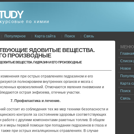
TUDY
курсовые по химии
Популярное
Карта сайта
Поиск
Связь
МЕНЮ
ТВУЮЩИЕ ЯДОВИТЫЕ ВЕЩЕСТВА.
Главна
ЕГО ПРОИЗВОДНЫЕ
Список
ОВИТЫЕ ВЕЩЕСТВА. ГИДРАЗИН И ЕГО ПРОИЗВОДНЫЕ
Новое
Популя
изменения при острых отравлениях гидразином и его
ризуются полнокровием внутpeнниx органов и мозга с
Карта с
численных кровоизлияний. Отмочаются явления пневмонии и
Поиск
блюдаются острая энфизема, отечные участки.
Связь
7.
Профилактика и лечение.
ий состоит из соблюдения тех же мер техники безопасности и
ицинского контроля за состоянием здоровья соответствующих
ри работе с другими компонентами ракетных топлив. В общем
я и меры первой помоши при попадании гидразинов в глаза и
а также при острых ингаляционных отравлениях. В случае