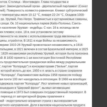
нтов. Столица - Монтевидео. Глава государства и
дент. Законодательный орган - двухпалатный парламент (Сенат
лей). Поверхность холмисто-равнинная. Климат субтропический
 температуры июля 10-12 °С, января 22-24 °С. Осадков 1000-
е рр. Уругвай, Рио-Негро. Травянистые и кустарниковые саванны,
е рощи. Ок. 10 национальных парков (Кабо-Полоньо, Санта-
е население Уругвая - индейцы. С нач. 16 в. испанцы вели
х племен; к кон. 18 в. они установили систему
твенности на землю с использованием труда ввезенных из
ины, отработок. В 1811 в ходе Войны за независимость
мерике 1810-26 Уругвай провозгласил независимость, в 1816
гальцами, в 1821 включен в состав Бразильской империи, в 1825
 С 1828 независимая республика Уругвай, которая была признана
й. В 1830 принята 1-ая конституция Восточной Республики
лась продолжительная гражданская война между радикальными
, партия "Колорадо") и консерваторами ("белые", партия
 которой вплоть до кон. 1950-х гг. власть в стране сохраняли
 "Колорадо". Парламентские выборы 1958 принесли победу
рая почти 100 лет находилась в оппозиции. В 1966 на всеобщих
одержала партия "Колорадо". Рост влияния новых организаций,
 вошедших в "Широкий фронт", вызвал активизацию
х помощью в 1973 был совершен государственный переворот. В
 переход от авторитарной формы правления к
вай - индустриально-аграрная страна с высокоразвитым
ортного направления. Доля в валовом национальном продукте