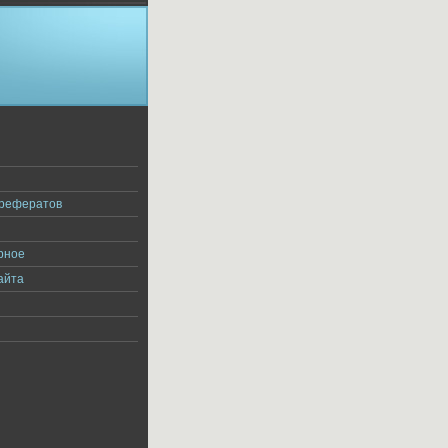
я
 рефератов
рное
айта