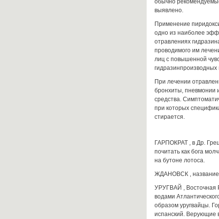
обычно рекомендуемые
выявлено.
Применение пиридокси
одно из наиболее эфф
отравлениях гидразин
проводимого им лечени
лиц с повышенной чув
гидразинпроизводных 
При лечении отравлен
бронхиты, пневмонии и
средства. Симптоматич
при которых специфик
стирается.
ГАРПОКРАТ , в Др. Грец
почитать как бога молч
на бутоне лотоса.
ЖДАНОВСК , название 
УРУГВАЙ , Восточная Р
водами Атлантического 
образом уругвайцы. Го
испанский. Верующие 