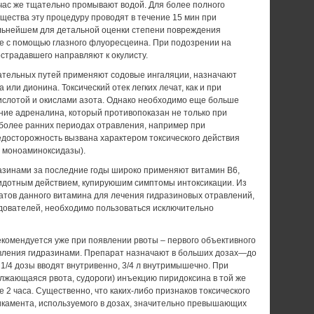
тчас же тщательно промывают водой. Для более полного
щества эту процедуру проводят в течение 15 мин при
альнейшем для детальной оценки степени повреждения
е с помощью глазного флуоресцеина. При подозрении на
страдавшего направляют к окулисту.
тельных путей применяют содовые ингаляции, назначают
 или дионина. Токсический отек легких лечат, как и при
ислотой и окислами азота. Однако необходимо еще больше
ние адреналина, который противопоказан не только при
в более ранних периодах отравления, например при
едосторожность вызвана характером токсического действия
я моноаминоксидазы).
азинами за последние годы широко применяют витамин В6,
идотным действием, купируюшим симптомы интоксикации. Из
тов данного витамина для лечения гидразиновых отравлений,
дователей, необходимо пользоваться исключительно
екомендуется уже при появлении рвоты – первого объективного
вления гидразинами. Препарат назначают в больших дозах—до
а: 1/4 дозы вводят внутривенно, 3/4 л внутримышечно. При
лжающаяся рвота, судороги) инъекцию пиридоксина в той же
 2 часа. Существенно, что каких-либо признаков токсического
икамента, используемого в дозах, значительно превышающих