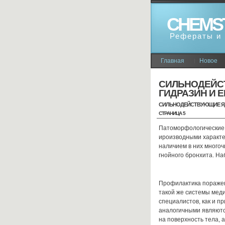
CHEMS
Рефераты и 
Главная
Новое
СИЛЬНОДЕЙС
ГИДРАЗИН И 
СИЛЬНОДЕЙСТВУЮЩИЕ ЯД
СТРАНИЦА 5
Патоморфологические 
ироизводными характе
наличием в них много
гнойного бронхита. На
Профилактика поражен
такой же системы мед
специалистов, как и п
аналогичными являютс
на поверхность тела, 