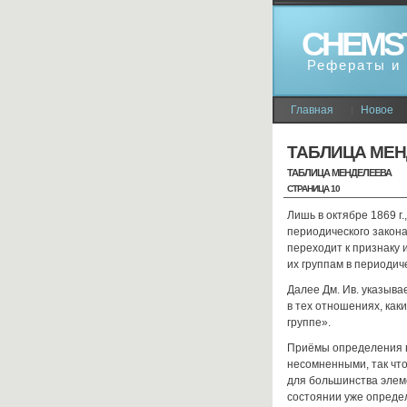
CHEMS
Рефераты и 
Главная
Новое
ТАБЛИЦА МЕ
ТАБЛИЦА МЕНДЕЛЕЕВА
СТРАНИЦА 10
Лишь в октябре 1869 г.
периодического закона
переходит к признаку
их группам в периодич
Далее Дм. Ив. указыва
в тех отношениях, как
группе».
Приёмы определения в
несомненными, так что
для большинства элеме
состоянии уже опреде