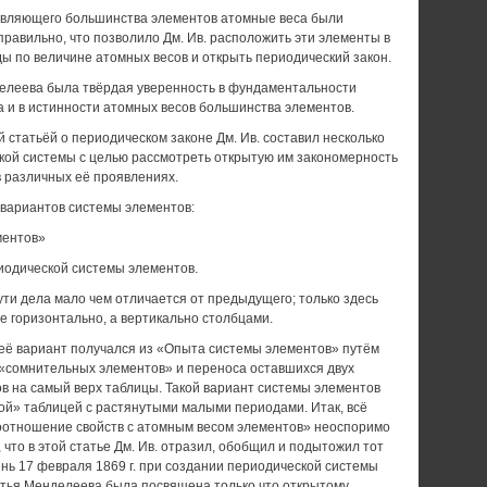
авляющего большинства элементов атомные веса были
равильно, что позволило Дм. Ив. расположить эти элементы в
ы по величине атомных весов и открыть периодический закон.
делеева была твёрдая уверенность в фундаментальности
а и в истинности атомных весов большинства элементов.
й статьёй о периодическом законе Дм. Ив. составил несколько
кой системы с целью рассмотреть открытую им закономерность
в различных её проявлениях.
 вариантов системы элементов:
ментов»
иодической системы элементов.
сути дела мало чем отличается от предыдущего; только здесь
 горизонтально, а вертикально столбцами.
 её вариант получался из «Опыта системы элементов» путём
 «сомнительных элементов» и переноса оставшихся двух
в на самый верх таблицы. Такой вариант системы элементов
ой» таблицей с растянутыми малыми периодами. Итак, всё
оотношение свойств с атомным весом элементов» неоспоримо
 что в этой статье Дм. Ив. отразил, обобщил и подытожил тот
день 17 февраля 1869 г. при создании периодической системы
атья Менделеева была посвящена только что открытому