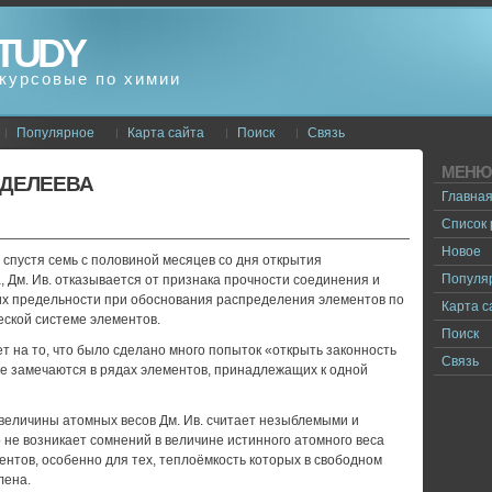
TUDY
курсовые по химии
Популярное
Карта сайта
Поиск
Связь
МЕНЮ
НДЕЛЕЕВА
Главна
Список
Новое
, спустя семь с половиной месяцев со дня открытия
Популя
, Дм. Ив. отказывается от признака прочности соединения и
 их предельности при обоснования распределения элементов по
Карта с
еской системе элементов.
Поиск
ет на то, что было сделано много попыток «открыть законность
Связь
ие замечаются в рядах элементов, принадлежащих к одной
еличины атомных весов Дм. Ив. считает незыблемыми и
 не возникает сомнений в величине истинного атомного веса
нтов, особенно для тех, теплоёмкость которых в свободном
лена.