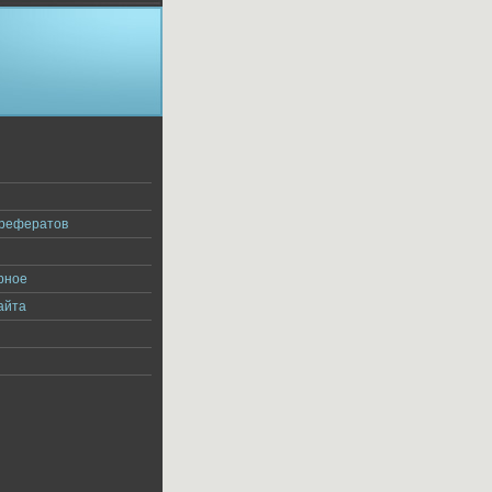
я
 рефератов
рное
айта