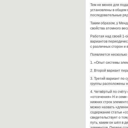
Тем не менее для под
установлены в общем п
последовательные ряд
Таким образом, у Мен
свойства атомного вес
Работая над своей 1-о
вариантов периодичес
с различных сторон и 
Появляется несколько
1. «Опыт системы эле
2. Второй вариант пер
3. Третий вариант по 
группы расположены не
4. Четвёртый по счёту
«отсечения» H и семи
нижних строк элементо
можно назвать «длинн
содержание статьи «с
свидетельствует о том,
путь, каким он шёл в 
элементов. Первая ст