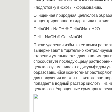
· подготовку вискозы к формованию.
Очищенная природная целлюлоза обраба
концентрированного гидроксида натрия:
Cell×OH + NaOH ® Cell×ONa + H2O
Cell + NaOH ® Cell×NaOH
После удаления избытка ее комки растир
выдерживают в тщательно контролируемы
старении уменьшается длина полимерных
способствует последующему растворени
целлюлозу смешивают с дисульфидом уг
образовавшийся ксантогенат растворяют 
для получения вискозы – вязкого раствор
попадает в водный раствор кислоты, из н
целлюлоза. Упрощенные суммарные реак