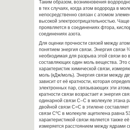
Таким образом, возникновения водородно
в тех случаях, когда атом водорода в мо
непосредственно связан с атомом элеме
высокой электроотрицательностью. Чаще
проявляется в соединениях фтора, кисло
соединениях азота.
Для оценки прочности связей между ато
понятием энергия связи. Энергия связи ¾
необходимая для разрыва этой связи во 
составляющих один моль вещества. Это 
характеристик химической связи, измеряю
моль (кДж/моль). Энергия связи между 
зависит от её кратности, которая опреде
электронных пар, связывающих эти атом
кратности связи возрастает и энергия св
одинарной связи C–C в молекуле этана р
двойной связи C=C в этилене составляет
связи CºC в молекуле ацетилена равна 5
характеристикой связи является также её
измеряется расстоянием между ядрами с