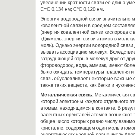
увеличении кратности связи её длина уме
C=C 0,134 нм; CºC 0,120 нм.
Энергия водородной связи значительно 
ковалентной связи и в среднем составля
(энергия ковалентной связи кислорода с
кДж/моль, энергия связи атомов в молеку
моль). Однако энергии водородной связи 
вызвать ассоциацию молекул. Вследстви
затрудняющей отрыв молекул друг от друг
фтороводород, вода, аммиак, имеют боле
было ожидать, температуры плавления и
связь обусловливает некоторые важные 
также таких веществ, как белки и нуклеи
Металлическая связь.
Металлическая свя
которой электроны каждого отдельного а
атомам, находящимся в контакте. В резу
валентных орбиталей атомов возникают э
общее число которых равно числу взаим
кристалле, содержащем один моль атомов
энергетических уровней равно числу Авог