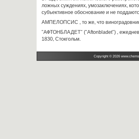
ложных суждениях, умозаключениях, кот
субъективное обоснование и не поддаютс
АМПЕЛОПСИС , то же, что виноградовник
"АФТОНБЛАДЕТ" ("Aftonbladet") , ежеднев
1830, Стокгольм.
Copyright © 2026 www.chems