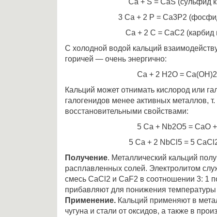
Са + S = СаS (сульфид 
3 Са + 2 Р = Са3Р2 (фосфи
Са + 2 С = СаС2 (карбид 
С холодной водой кальций взаимодейству
горичей — очень энергично:
Са + 2 Н2О = Са(ОН)2
Кальций может отнимать кислород или га
галогенидов менее активных металлов, т. 
восстановительными свойствами:
5 Са + Nb2О5 = СаО +
5 Са + 2 NbСl5 = 5 СаСl
Получение
. Металлический кальций пол
расплавленных солей. Электролитом слу
смесь СаCl2 и СаF2 в соотношении 3: 1 п
прибавляют для понижения температуры
Применение.
Кальций применяют в метал
чугуна и стали от оксидов, а также в про