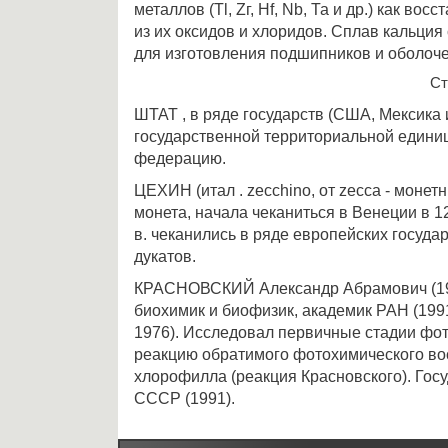
металлов (Тl, Zг, Нf, Nb, Та и др.) как во
из их оксидов и хлоридов. Сплав кальция
для изготовления подшипников и оболоче
Ст
ШТАТ , в ряде государств (США, Мексика 
государственной территориальной едини
федерацию.
ЦЕХИН (итал . zecchino, от zecca - монет
монета, начала чеканиться в Венеции в 128
в. чеканились в ряде европейских госуда
дукатов.
КРАСНОВСКИЙ Александр Абрамович (191
биохимик и биофизик, академик РАН (19
1976). Исследовал первичные стадии фот
реакцию обратимого фотохимического в
хлорофилла (реакция Красновского). Гос
СССР (1991).