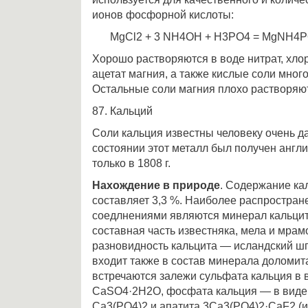
ионов фосфорной кислоты:
МgСl2 + 3 NН4ОН + Н3РО4 = MgNН4РО
Хорошо растворяются в воде нитрат, хлор
ацетат магния, а также кислые соли мног
Остальные соли магния плохо растворяют
87. Кальций
Соли кальция известны человеку очень д
состоянии этот металл был получен англи
только в 1808 г.
Нахождение в природе
. Содержание ка
составляет 3,3 %. Наиболее распростран
соедлнениями являются минерал кальци
составная часть известняка, мела и мрам
разновидность кальцита — исландский шп
входит также в состав минерала доломи
встречаются залежи сульфата кальция в 
СаSO4·2Н2О, фосфата кальция — в вид
Сa3(РО4)2 и апатита 3Са3(РО4)2·СаF2 (и