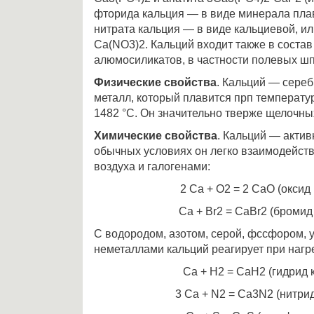
фторида кальция — в виде минерала пла
нитрата кальция — в виде кальциевой, и
Са(NО3)2. Кальций входит также в состав
алюмосиликатов, в частности полевых шп
Физические свойства
. Кальций — сереб
металл, который плавится прп температур
1482 °С. Он значительно тверже щелочны
Химические свойства
. Кальций — актив
обычных условиях он легко взаимодейств
воздуха и галогенами:
2 Са + О2 = 2 СаО (оксид
Са + Вr2 = СаВr2 (бромид
С водородом, азотом, серой, фссфором, 
неметаллами кальций реагирует при нагр
Са + Н2 = СаН2 (гидрид 
3 Са + N2 = Са3N2 (нитри