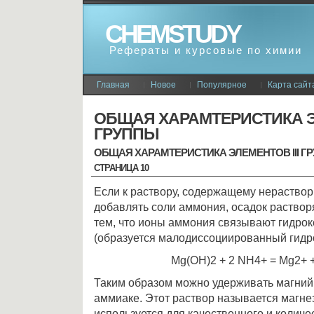
CHEMSTUDY
Рефераты и курсовые по химии
Главная
Новое
Популярное
Карта сайт
ОБЩАЯ ХАРАМТЕРИСТИКА ЭЛ
ГРУППЫ
ОБЩАЯ ХАРАМТЕРИСТИКА ЭЛЕМЕНТОВ III Г
СТРАНИЦА 10
Если к раствору, содержащему нераствор
добавлять соли аммония, осадок раствор
тем, что ионы аммония связывают гидро
(образуется малодиссоциированный гидр
Мg(ОН)2 + 2 NН4+ = Мg2+
Таким образом можно удерживать магний
аммиаке. Этот раствор называется магне
используется для качественного и колич