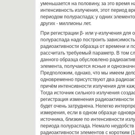
уменьшается на половину, за это время 
интенсивность излучения, этот период в
периодом полураспада; у одних элементов 
других - миллионы лет.
При регистрации β- или γ-излучения для
полураспада надо построить зависимост
радиоактивности образца от времени и п
рассчитать требуемый параметр. В том сл
данного образца обусловлено радиоакти
элемента, получаются ясные и однозначн
Предположим, однако, что мы имеем дело
одновременно присутствуют два радиоак
причём интенсивности излучения для каж
Тогда источник сильного излучения созд
регистрация изменения радиоактивности 
будет очень затруднена. Нелегко интерпр
измерения, если в одном образце одновр
источника, близкие по интенсивности излу
периода полураспада. Немало неудобств
радиоактивности элементов с коротким (1