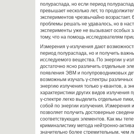
полураспада, но если период полураспад
превышает несколько лет, то продолжител
экспериментов чрезвычайно возрастает. 
проблемы решать не удавалось, но в нас
эксперименты уже не вызывают особых з
тому, что на помощь исследователям при
Измерения γ-излучения дают возможность
период полураспада, но и получить важн
исследуемого вещества. По энергии γ-из
достаточно ясно различить отдельные эл
появления ЭВМ и полупроводниковых дет
возможным изучать γ-спектры различных о
энергию излучения только γ-квантов, а эн
характеристики других видов излучения п
γ-спектре легко выделить отдельные пик
собой по энергии излучения. Измерения 
позволяет получить достоверные сведени
соответствующих элементов. Как мы тепе
криминалистику метода нейтронно-актив
значительно более стремительным, чем л