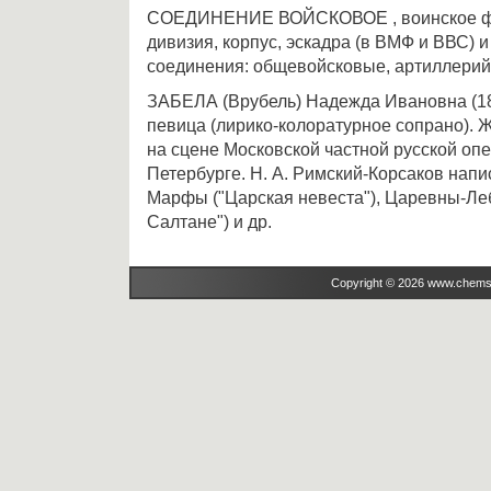
СОЕДИНЕНИЕ ВОЙСКОВОЕ , воинское фо
дивизия, корпус, эскадра (в ВМФ и ВВС) и
соединения: общевойсковые, артиллерий
ЗАБЕЛА (Врубель) Надежда Ивановна (18
певица (лирико-колоратурное сопрано). Ж
на сцене Московской частной русской опе
Петербурге. Н. А. Римский-Корсаков напи
Марфы ("Царская невеста"), Царевны-Леб
Салтане") и др.
Copyright © 2026 www.chems