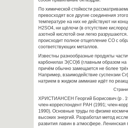
По химической стойкости рассматривае
превосходят все другие соединения этог
температуре на них не действуют ни кон
H2SO4, ни щёлочи (в отсутствие кислоро
азотной кислотой они легко разрушаются
происходит полное отщепление СО с об
соответствующих металлов.
Известны разнообразные продукты части
карбонилах Э(СО)6 (главным образом на
причём обычно замещается не более трёх
Например, взаимодействие суспензии Cr
натрием в жидком аммиаке идёт по реакц
Стран
ХРИСТИАНСЕН Георгий Борисович (р . 19
член-корреспондент РАН (1991; член-ко
1990). Основные труды по физике космич
высоких энергий. Разработал метод иссл
развития лавин в атмосфере. Ленинская 