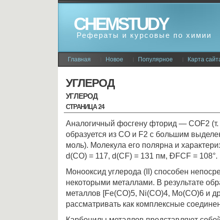
CHEMSTUDY
Рефераты и курсовые по химии
Главная
Новое
Популярное
Карта сайт
УГЛЕРОД
УГЛЕРОД
СТРАНИЦА 24
Аналогичный фосгену фторид — СОF2 (т. пл.
образуется из СО и F2 c большим выделе
моль). Молекула его полярна и характер
d(СО) = 117, d(CF) = 131 пм, ÐFCF = 108°.
Монооксид углерода (II) способен непоср
некоторыми металлами. В результате об
металлов [Fe(CO)5, Ni(CO)4, Mo(CO)6 и др
рассматривать как комплексные соедине
Карбонилы металлов представляют собой