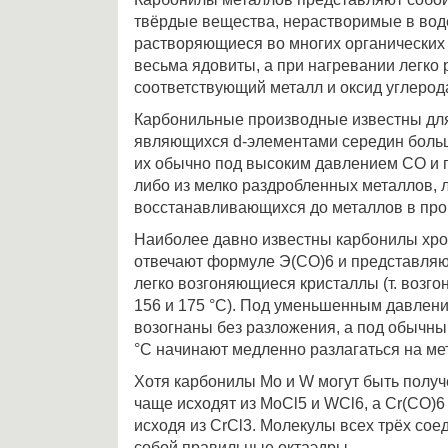
твёрдые вещества, нерастворимые в вод
растворяющиеся во многих органических 
весьма ядовиты, а при нагревании легко
соответствующий металл и оксид углерода(
Карбонильные производные известны для
являющихся d-элементами середин боль
их обычно под высоким давлением СО и п
либо из мелко раздробленных металлов, л
восстанавливающихся до металлов в проц
Наиболее давно известны карбонилы хром
отвечают формуле Э(СО)6 и представляю
легко возгоняющиеся кристаллы (т. возго
156 и 175 °С). Под уменьшенным давлени
возогнаны без разложения, а под обычн
°С начинают медленно разлагаться на ме
Хотя карбонилы Мо и W могут быть полу
чаще исходят из МоСl5 и WCl6, а Сr(CO)
исходя из CrCl3. Молекулы всех трёх со
собой правильные октаэдры.