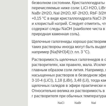
безволном состоянии. Кристаллогидраты
перечисляемые ниже соли: LiСl·Н2О, LiВr
NаВr·2Н2О, NаI·2Н2О, КF·2Н2О, RbF·3/2
+0,15 °С в виде кристаллогидрата NаСl·
и хлористый натрий. Следует отметить, ч
содержат следы NаОН (наиболее чиста в
природная каменная соль).
Щелочные галогениды хорошо растворим
таких раствороы иногда могут быть выде
например [Nа(NН3)4] (т. пл. 3 °С).
Растворимость щелочных галогенидов в 
растворителях, как правило, мала. Искл
главным образом соли лития. Например, 
насыщенных растворов в безводном эфир
3·10-4 (LiСl), 1,18 (LiВr), 3,48 (Lil), тогд
щелочных галидов в эфире практически 
Относительно велика их растворимость в 
г растворителя при обычных температура
NaCl
NaBr
NaI