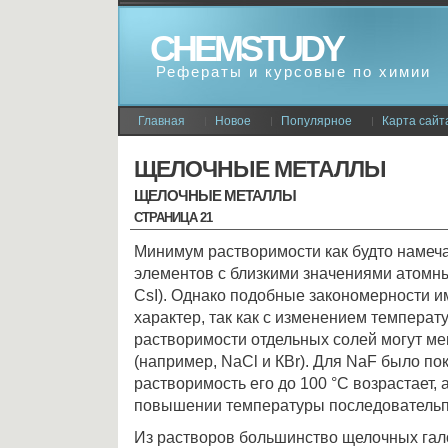
CHEMSTUDY
Рефераты и курсовые по химии
Главная
Новое
Популярное
Карта сайт
ЩЕЛОЧНЫЕ МЕТАЛЛЫ
ЩЕЛОЧНЫЕ МЕТАЛЛЫ
СТРАНИЦА 21
Минимум растворимости как будто намеча
элементов с близкими значениями атомны
СsI). Однако подобные закономерности 
характер, так как с изменением темпера
растворимости отдельных солей могут м
(например, NаСl и КВr). Для NаF было пок
растворимость его до 100 °С возраcтает,
повышении температуры последовательп
Из растворов большинство щелочных гал