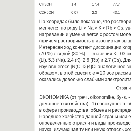
CH3OH
1,4
17,4
77,7
C2H5OH
0,07
2,3
43,1
На хлоридах было показано, что раствори
меняется по ряду Li > Nа > К > Rb > Сs, у
нагревании и уменьшается с ростом моле
(причем растворимость в изоспиртах выш
Интересен ход констант диссоциации хло
(70 %) с водой (30 %) — значения К·103 о
(Li), 5,3 (Nа), 2,4 (К), 2,6 (Rb) и 2,7 (Сs).
изучавшегося [N(СН3)4]Сl аналогичное зн
образом, в этой смеси с e = 20 все расс
оказались довольно слабыми электролит
Стран
ЭКОНОМИКА (от греч . oikonomike, букв. -
домашнего хозяйства),..1) совокупность
в сфере производства, обмена и распреде
Народное хозяйство данной страны или е
определенные отрасли и виды производст
наука, изучающая ту или иную отрасль хо