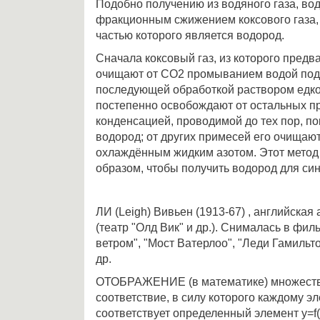
Подобно получению из водяного газа, во
фракционным сжижением коксового газа,
частью которого является водород.
Сначала коксовый газ, из которого предв
очищают от СО2 промыванием водой под
последующей обработкой раствором едко
постепенно освобождают от остальных п
конденсацией, проводимой до тех пор, по
водород; от других примесей его очища
охлаждённым жидким азотом. Этот мето
образом, чтобы получить водород для си
ЛИ (Leigh) Вивьен (1913-67) , английская 
(театр "Олд Вик" и др.). Снималась в фи
ветром", "Мост Ватерлоо", "Леди Гамильто
др.
ОТОБРАЖЕНИЕ (в математике) множества
соответствие, в силу которого каждому э
соответствует определенный элемент у=f(