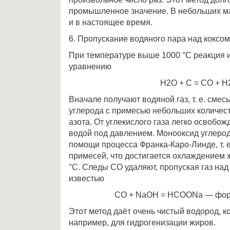
промышленное значение. В небольших м
и в настоящее время.
6. Пропускание водяного пара над коксом
При температуре выше 1000 °С реакция 
уравнению
Н2О + С = СО + Н
Вначале получают водяной газ, т. е. сме
углерода с примесью небольших количеств
азота. От углекислого газа легко освоб
водой под давлением. Монооксид углерод
помощи процесса Франка-Каро-Линде, т. 
примесей, что достигается охлаждением 
°С. Следы СО удаляют, пропуская газ над
известью
СО + NaOH = HCOONa — форм
Этот метод даёт очень чистый водород, к
например, для гидрогенизации жиров.