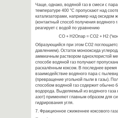
Чаще, однако, водяной газ в смеси с пар
температуре 400 °С пропускают над соо
катализаторами, например над оксидом ж
(контактный способ получения водяного г
реагирует с водой по уравнению
СО + Н2Опар = СО2 + Н2 (“ко
Образующийся при этом СО2 поглощается
давлением). Остаток монооксида углерод
аммиачным раствором однохлористой ме
способе водяной газ получают пропускан
раскалённым коксом. В последнее время
взаимодействие водяного пара с пылеви
(превращение угольной пыли в газы). По
способом водяной газ содержит обычно 
водорода. Выделяемый из водяного газа
азот) применяют главным образом для си
гидрирования угля.
7. Фракционное сжиженнее коксового газа