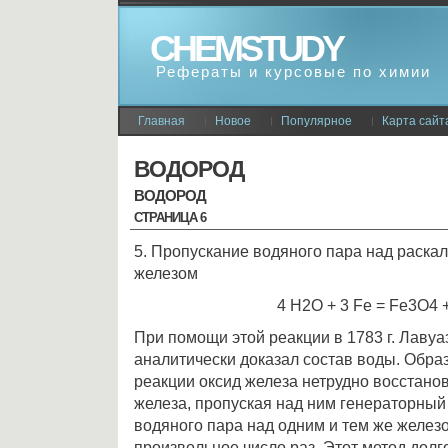
CHEMSTUDY
Рефераты и курсовые по химии
Главная
Новое
Популярное
Карта сайт
ВОДОРОД
ВОДОРОД
СТРАНИЦА 6
5. Пропускание водяного пара над раска
железом
4 Н2О + 3 Fe = Fe3O4 + 
При помощи этой реакции в 1783 г. Лаву
аналитически доказал состав воды. Обра
реакции оксид железа нетрудно восстано
железа, пропуская над ним генераторный 
водяного пара над одним и тем же желез
произвольное число раз. Этот метод дол