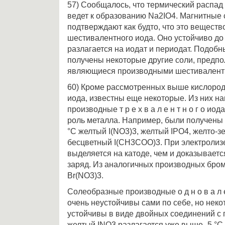
57) Сообщалось, что термический распад
ведет к образованию Nа2IO4. Магнитные 
подтверждают как будто, что это вещест
шестивалентного иода. Оно устойчиво до 
разлагается на иодат и периодат. Подоб
получены некоторые другие соли, предп
являющиеся производными шестивалентн
60) Кроме рассмотренных выше кислоро
иода, известны еще некоторые. Из них н
производные т р е х в а л е н т н о г о иод
роль металла. Например, были получены
°С желтый I(NО3)3, желтый IРO4, желто-з
бесцветный I(СН3СОО)3. При электролиз
выделяется на катоде, чем и доказывает
заряд. Из аналогичных производных бро
Br(NO3)3.
Солеобразные производные о д н о в а л е
очень неустойчивы сами по себе, но неко
устойчивы в виде двойных соединений с
желтый INО3 разлагается уже выше -5 °С,