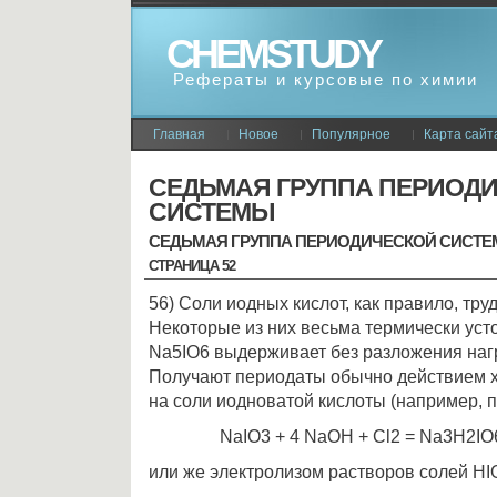
CHEMSTUDY
Рефераты и курсовые по химии
Главная
Новое
Популярное
Карта сайт
СЕДЬМАЯ ГРУППА ПЕРИОД
СИСТЕМЫ
СЕДЬМАЯ ГРУППА ПЕРИОДИЧЕСКОЙ СИСТ
СТРАНИЦА 52
56) Соли иодных кислот, как правило, тр
Некоторые из них весьма термически уст
Nа5IO6 выдерживает без разложения нагр
Получают периодаты обычно действием х
на соли иодноватой кислоты (например, 
NaIO3 + 4 NаОН + Сl2 = Nа3Н2IO
или же электролизом растворов солей HI