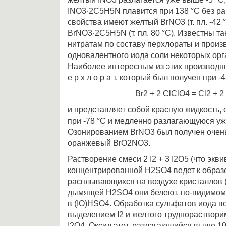
INО3·2С5H5N плавится при 138 °С без р
свойства имеют желтый ВrNО3 (т. пл. -42 
ВrNО3·2С5Н5N (т. пл. 80 °С). Известны т
нитратам по составу перхлораты и произ
одновалентного иода соли некоторых орга
Наиболее интересным из этих производных
е р х л о р а т, который был получен при -
Вr2 + 2 СlClO4 = Сl2 + 
и представляет собой красную жидкость
при -78 °С и медленно разлагающуюся уже
Озонированием ВrNО3 был получен очен
оранжевый ВrО2NО3.
Растворение смеси 2 I2 + 3 I2O5 (что экви
концентрированной Н2SO4 ведет к обра
расплывающихся на воздухе кристаллов 
дымящей Н2SО4 они белеют, по-видимому
в (IO)НSО4. Обработка сульфатов иода в
выделением I2 и желтого труднораствори
I2O4. Оксид этот, разлагающийся выше 100