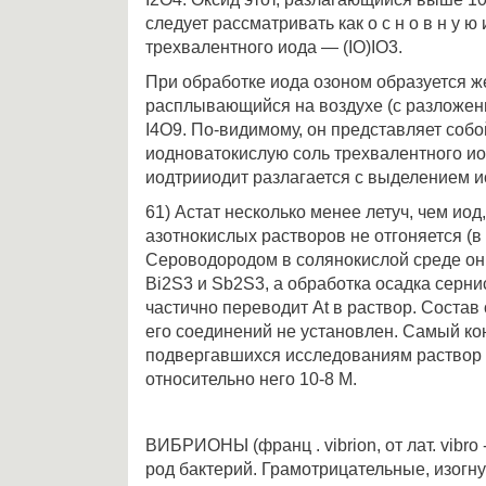
следует рассматривать как о с н о в н у 
трехвалентного иода — (IO)IO3.
При обработке иода озоном образуется 
расплывающийся на воздухе (с разложен
I4O9. По-видимому, он представляет соб
иодноватокислую соль трехвалентного ио
иодтрииодит разлагается с выделением и
61) Астат несколько менее летуч, чем иод
азотнокислых растворов не отгоняется (в 
Сероводородом в солянокислой среде он
Вi2S3 и Sb2S3, а обработка осадка сер
частично переводит At в раствор. Соста
его соединений не установлен. Самый к
подвергавшихся исследованиям раствор 
относительно него 10-8 М.
ВИБРИОНЫ (франц . vibrion, от лат. vibro 
род бактерий. Грамотрицательные, изогну